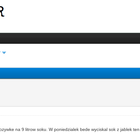
r
p
zywke na 9 litrow soku. W poniedzialek bede wyciskal sok z jablek ten