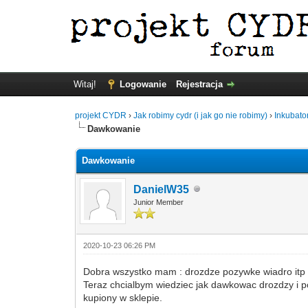
Witaj!
Logowanie
Rejestracja
projekt CYDR
›
Jak robimy cydr (i jak go nie robimy)
›
Inkubato
Dawkowanie
Dawkowanie
DanielW35
Junior Member
2020-10-23 06:26 PM
Dobra wszystko mam : drozdze pozywke wiadro it
Teraz chcialbym wiedziec jak dawkowac drozdzy i po
kupiony w sklepie.