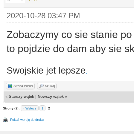
2020-10-28 03:47 PM
Zobaczymy co sie stanie po m
to pojdzie do dam aby sie sk
Swojskie jet lepsze
.
Strona WWW
Szukaj
«
Starszy wątek
|
Nowszy wątek
»
Strony (2):
« Wstecz
1
2
Pokaż wersję do druku