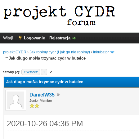
Witaj!
Logowanie
Rejestracja
projekt CYDR
›
Jak robimy cydr (i jak go nie robimy)
›
Inkubator
Jak dlugo moNa trzymac cydr w butelce
Strony (2):
« Wstecz
1
2
Jak dlugo moNa trzymac cydr w butelce
DanielW35
Junior Member
2020-10-26 04:36 PM