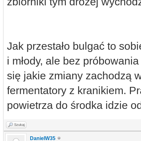
zbiorniki tym drożej wychod
Jak przestało bulgać to sob
i młody, ale bez próbowania
się jakie zmiany zachodzą w
fermentatory z kranikiem. P
powietrza do środka idzie o
Szukaj
DanielW35