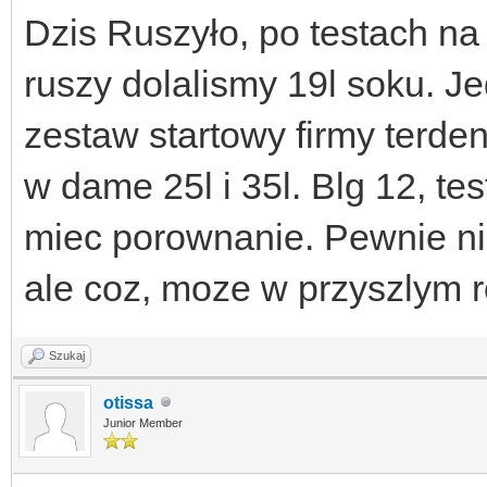
Dzis Ruszyło, po testach na
ruszy dolalismy 19l soku. J
zestaw startowy firmy terde
w dame 25l i 35l. Blg 12, t
miec porownanie. Pewnie nie
ale coz, moze w przyszlym r
Szukaj
otissa
Junior Member