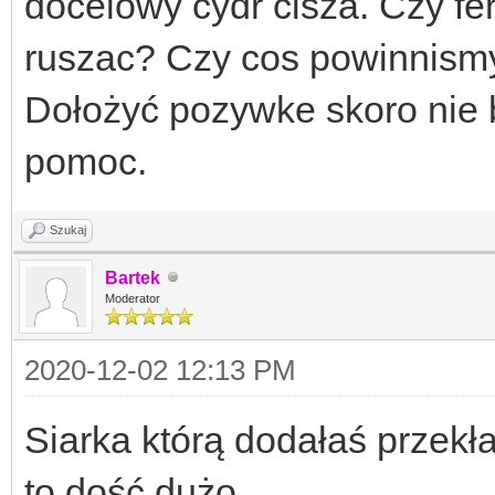
docelowy cydr cisza. Czy fe
ruszac? Czy cos powinnismy 
Dołożyć pozywke skoro nie
pomoc.
Szukaj
Bartek
Moderator
2020-12-02 12:13 PM
Siarka którą dodałaś przek
to dość dużo.