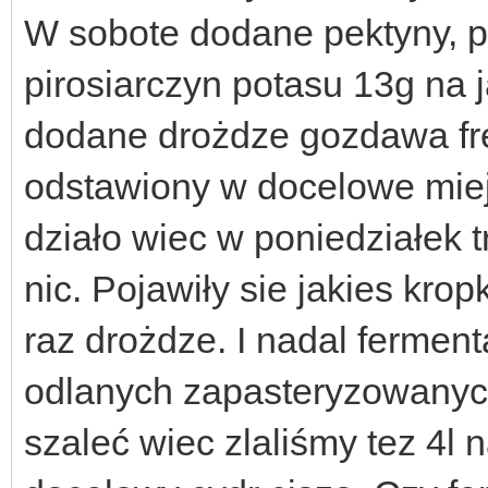
W sobote dodane pektyny, 
pirosiarczyn potasu 13g na j
dodane drożdze gozdawa fre
odstawiony w docelowe miejs
działo wiec w poniedziałek t
nic. Pojawiły sie jakies kro
raz drożdze. I nadal ferment
odlanych zapasteryzowanych
szaleć wiec zlaliśmy tez 4l 