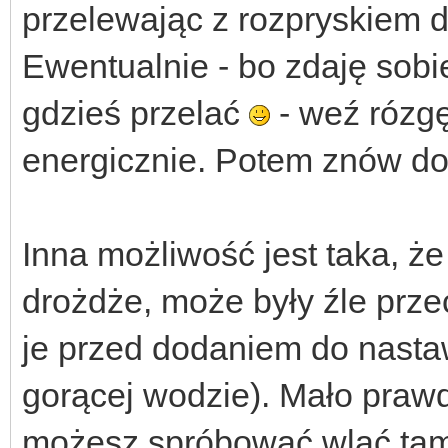
przelewając z rozpryskiem d
Ewentualnie - bo zdaję sob
gdzieś przelać
- weź rózgę
energicznie. Potem znów do
Inna możliwość jest taka, ż
drożdże, może były źle prz
je przed dodaniem do nasta
gorącej wodzie). Mało pra
możesz spróbować wlać tam t