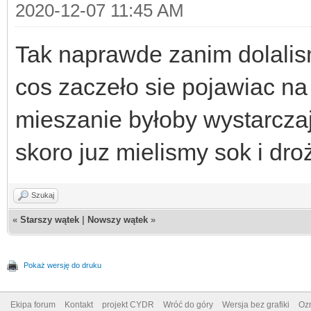
2020-12-07 11:45 AM
Tak naprawde zanim dolalism
cos zaczeło sie pojawiac na
mieszanie byłoby wystarczaj
skoro juz mielismy sok i dro
Szukaj
«
Starszy wątek
|
Nowszy wątek
»
Pokaż wersję do druku
Ekipa forum
Kontakt
projekt CYDR
Wróć do góry
Wersja bez grafiki
Ozn