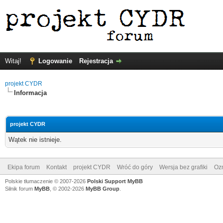
Witaj!
Logowanie
Rejestracja
projekt CYDR
Informacja
projekt CYDR
Wątek nie istnieje.
Ekipa forum
Kontakt
projekt CYDR
Wróć do góry
Wersja bez grafiki
Ozn
Polskie tłumaczenie © 2007-2026
Polski Support MyBB
Silnik forum
MyBB
, © 2002-2026
MyBB Group
.