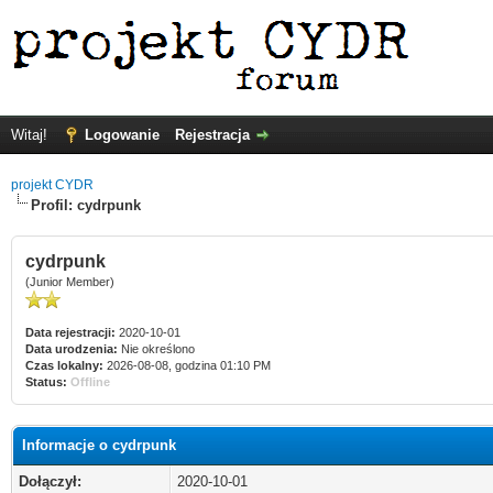
Witaj!
Logowanie
Rejestracja
projekt CYDR
Profil: cydrpunk
cydrpunk
(Junior Member)
Data rejestracji:
2020-10-01
Data urodzenia:
Nie określono
Czas lokalny:
2026-08-08, godzina 01:10 PM
Status:
Offline
Informacje o cydrpunk
Dołączył:
2020-10-01