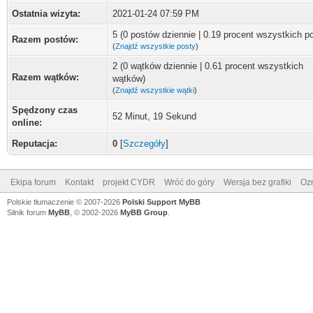
Ostatnia wizyta:
2021-01-24 07:59 PM
5 (0 postów dziennie | 0.19 procent wszystkich p
Razem postów:
(
Znajdź wszystkie posty
)
2 (0 wątków dziennie | 0.61 procent wszystkich
Razem wątków:
wątków)
(
Znajdź wszystkie wątki
)
Spędzony czas
52 Minut, 19 Sekund
online:
Reputacja:
0
[
Szczegóły
]
Ekipa forum
Kontakt
projekt CYDR
Wróć do góry
Wersja bez grafiki
Ozn
Polskie tłumaczenie © 2007-2026
Polski Support MyBB
Silnik forum
MyBB
, © 2002-2026
MyBB Group
.