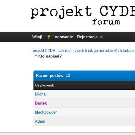
Witaj!
Logowanie
Rejestracja
projekt CYDR
›
Jak robimy cydr (i jak go nie robimy)
›
Inkubato
Kto napisał?
Razem postów: 12
Użytkownik
Michał
Bartek
blackpowder
Adam