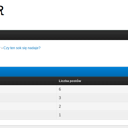
r
›
Czy ten sok się nadaje?
Liczba postów
6
3
2
1