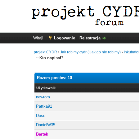
Witaj!
Logowanie
Rejestracja
projekt CYDR
›
Jak robimy cydr (i jak go nie robimy)
›
Inkubato
Kto napisał?
Razem postów: 10
Użytkownik
newrom
Pattka91
Deso
DanielW35
Bartek