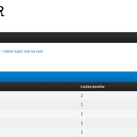
r
›
Gdzie kupić sok na cydr
Liczba postów
2
1
1
1
1