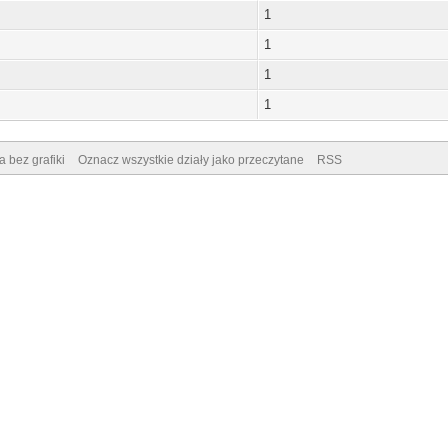
1
1
1
1
a bez grafiki
Oznacz wszystkie działy jako przeczytane
RSS