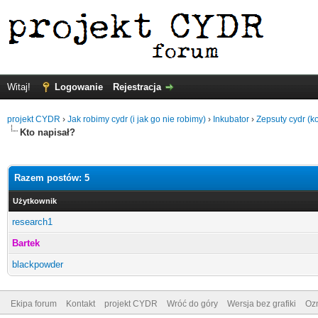
Witaj!
Logowanie
Rejestracja
projekt CYDR
›
Jak robimy cydr (i jak go nie robimy)
›
Inkubator
›
Zepsuty cydr (k
Kto napisał?
Razem postów: 5
Użytkownik
research1
Bartek
blackpowder
Ekipa forum
Kontakt
projekt CYDR
Wróć do góry
Wersja bez grafiki
Ozn