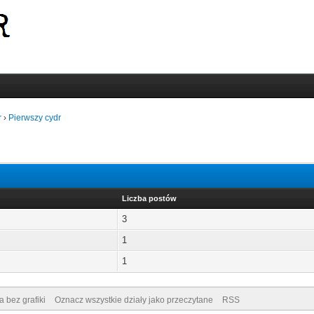
r
›
Pierwszy cydr
Liczba postów
3
1
1
a bez grafiki
Oznacz wszystkie działy jako przeczytane
RSS