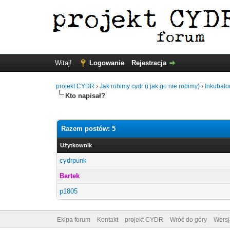
Witaj!
Logowanie
Rejestracja
projekt CYDR
›
Jak robimy cydr (i jak go nie robimy)
›
Inkubato
Kto napisał?
Razem postów: 5
Użytkownik
cydrpunk
Bartek
p1805
Ekipa forum
Kontakt
projekt CYDR
Wróć do góry
Wersj