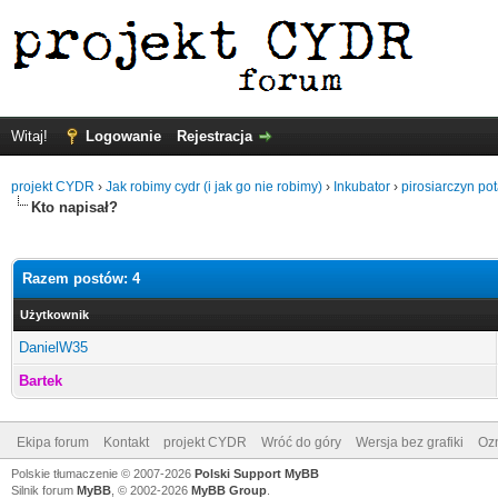
Witaj!
Logowanie
Rejestracja
projekt CYDR
›
Jak robimy cydr (i jak go nie robimy)
›
Inkubator
›
pirosiarczyn po
Kto napisał?
Razem postów: 4
Użytkownik
DanielW35
Bartek
Ekipa forum
Kontakt
projekt CYDR
Wróć do góry
Wersja bez grafiki
Ozn
Polskie tłumaczenie © 2007-2026
Polski Support MyBB
Silnik forum
MyBB
, © 2002-2026
MyBB Group
.