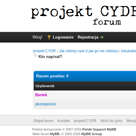
Witaj!
Logowanie
Rejestracja
projekt CYDR
›
Jak robimy cydr (i jak go nie robimy)
›
Inkubato
Kto napisał?
Razem postów: 4
Użytkownik
Bartek
pkonopnicki
Ekipa forum
Kontakt
projekt CYDR
Wróć do góry
Wersj
Polskie tłumaczenie © 2007-2026
Polski Support MyBB
Silnik forum
MyBB
, © 2002-2026
MyBB Group
.