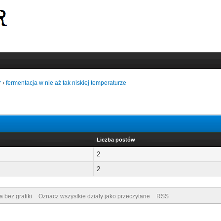
r
›
fermentacja w nie aż tak niskiej temperaturze
Liczba postów
2
2
a bez grafiki
Oznacz wszystkie działy jako przeczytane
RSS