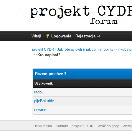
Witaj!
Logowanie
Rejestracja
projekt CYDR
›
Jak robimy cydr (i jak go nie robimy)
›
Inkubato
Kto napisał?
Razem postów: 3
Użytkownik
radoL
pijeBoLubie
newrom
Ekipa forum
Kontakt
projekt CYDR
Wróć do góry
Wersj