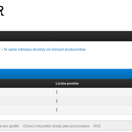
r
›
Te same odmiany drożdży od różnych producentów
Liczba postów
1
1
1
a bez grafiki
Oznacz wszystkie działy jako przeczytane
RSS