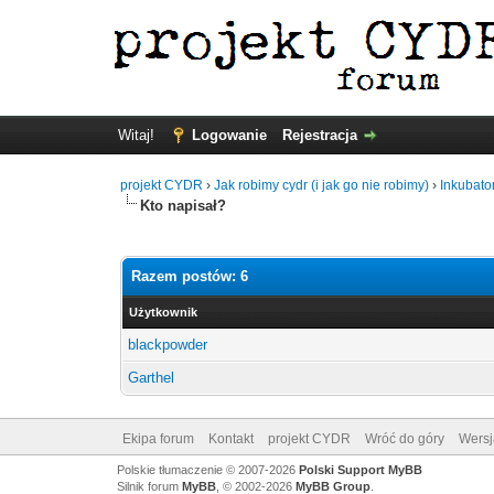
Witaj!
Logowanie
Rejestracja
projekt CYDR
›
Jak robimy cydr (i jak go nie robimy)
›
Inkubato
Kto napisał?
Razem postów: 6
Użytkownik
blackpowder
Garthel
Ekipa forum
Kontakt
projekt CYDR
Wróć do góry
Wersj
Polskie tłumaczenie © 2007-2026
Polski Support MyBB
Silnik forum
MyBB
, © 2002-2026
MyBB Group
.