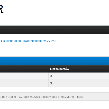
r
›
Biały nalot na powierzchni/pierwszy cydr
Liczba postów
3
3
a bez grafiki
Oznacz wszystkie działy jako przeczytane
RSS