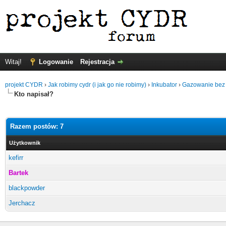
Witaj!
Logowanie
Rejestracja
projekt CYDR
›
Jak robimy cydr (i jak go nie robimy)
›
Inkubator
›
Gazowanie bez
Kto napisał?
Razem postów: 7
Użytkownik
kefirr
Bartek
blackpowder
Jerchacz