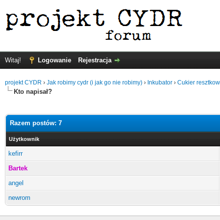
Witaj!
Logowanie
Rejestracja
projekt CYDR
›
Jak robimy cydr (i jak go nie robimy)
›
Inkubator
›
Cukier resztko
Kto napisał?
Razem postów: 7
Użytkownik
kefirr
Bartek
angel
newrom