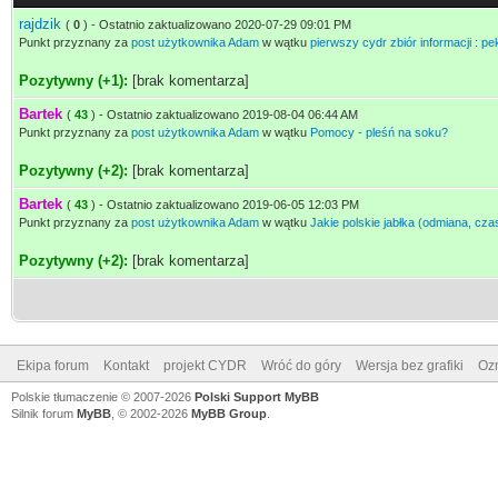
rajdzik
(
0
) - Ostatnio zaktualizowano 2020-07-29 09:01 PM
Punkt przyznany za
post użytkownika Adam
w wątku
pierwszy cydr zbiór informacji : 
Pozytywny (+1):
[brak komentarza]
Bartek
(
43
) - Ostatnio zaktualizowano 2019-08-04 06:44 AM
Punkt przyznany za
post użytkownika Adam
w wątku
Pomocy - pleśń na soku?
Pozytywny (+2):
[brak komentarza]
Bartek
(
43
) - Ostatnio zaktualizowano 2019-06-05 12:03 PM
Punkt przyznany za
post użytkownika Adam
w wątku
Jakie polskie jabłka (odmiana, cza
Pozytywny (+2):
[brak komentarza]
Ekipa forum
Kontakt
projekt CYDR
Wróć do góry
Wersja bez grafiki
Ozn
Polskie tłumaczenie © 2007-2026
Polski Support MyBB
Silnik forum
MyBB
, © 2002-2026
MyBB Group
.