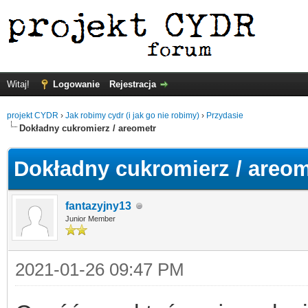
Witaj!
Logowanie
Rejestracja
projekt CYDR
›
Jak robimy cydr (i jak go nie robimy)
›
Przydasie
Dokładny cukromierz / areometr
Dokładny cukromierz / areom
fantazyjny13
Junior Member
2021-01-26 09:47 PM