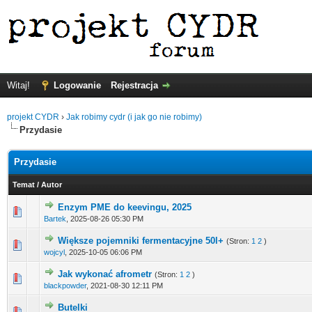
Witaj!
Logowanie
Rejestracja
projekt CYDR
›
Jak robimy cydr (i jak go nie robimy)
Przydasie
Przydasie
Temat
/
Autor
Enzym PME do keevingu, 2025
Bartek
,
2025-08-26 05:30 PM
Większe pojemniki fermentacyjne 50l+
(Stron:
1
2
)
wojcyl
,
2025-10-05 06:06 PM
Jak wykonać afrometr
(Stron:
1
2
)
blackpowder
,
2021-08-30 12:11 PM
Butelki