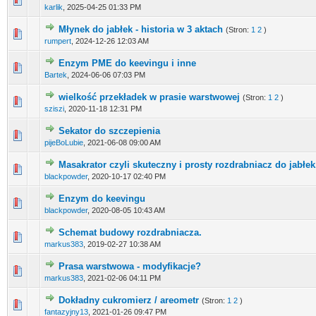
karlik
,
2025-04-25 01:33 PM
Młynek do jabłek - historia w 3 aktach
(Stron:
1
2
)
rumpert
,
2024-12-26 12:03 AM
Enzym PME do keevingu i inne
Bartek
,
2024-06-06 07:03 PM
wielkość przekładek w prasie warstwowej
(Stron:
1
2
)
sziszi
,
2020-11-18 12:31 PM
Sekator do szczepienia
pijeBoLubie
,
2021-06-08 09:00 AM
Masakrator czyli skuteczny i prosty rozdrabniacz do jabłek
blackpowder
,
2020-10-17 02:40 PM
Enzym do keevingu
blackpowder
,
2020-08-05 10:43 AM
Schemat budowy rozdrabniacza.
markus383
,
2019-02-27 10:38 AM
Prasa warstwowa - modyfikacje?
markus383
,
2021-02-06 04:11 PM
Dokładny cukromierz / areometr
(Stron:
1
2
)
fantazyjny13
,
2021-01-26 09:47 PM