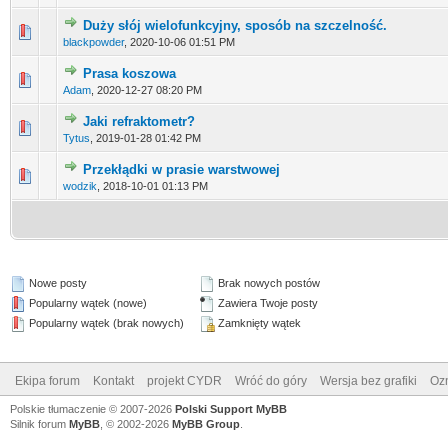
Duży słój wielofunkcyjny, sposób na szczelność.
blackpowder
,
2020-10-06 01:51 PM
Prasa koszowa
Adam
,
2020-12-27 08:20 PM
Jaki refraktometr?
Tytus
,
2019-01-28 01:42 PM
Przekłądki w prasie warstwowej
wodzik
,
2018-10-01 01:13 PM
Nowe posty
Brak nowych postów
Popularny wątek (nowe)
Zawiera Twoje posty
Popularny wątek (brak nowych)
Zamknięty wątek
Ekipa forum
Kontakt
projekt CYDR
Wróć do góry
Wersja bez grafiki
Ozn
Polskie tłumaczenie © 2007-2026
Polski Support MyBB
Silnik forum
MyBB
, © 2002-2026
MyBB Group
.