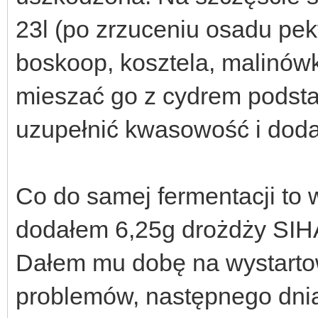
23l (po zrzuceniu osadu pe
boskoop, kosztela, malinów
mieszać go z cydrem podst
uzupełnić kwasowość i doda
Co do samej fermentacji to 
dodałem 6,25g drożdży SIHA
Dałem mu dobę na wystartow
problemów, następnego dnia 