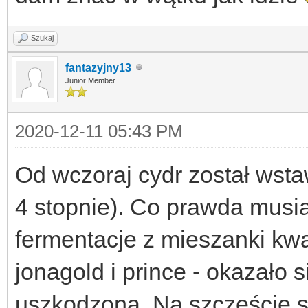
Szukaj
fantazyjny13
Junior Member
2020-12-11 05:43 PM
Od wczoraj cydr został wsta
4 stopnie). Co prawda musi
fermentacje z mieszanki kwa
jonagold i prince - okazało s
uszkodzona. Na szczęście s