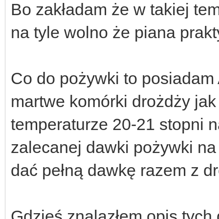
Bo zakładam że w takiej tem
na tyle wolno że piana prak
Co do pożywki to posiadam A
martwe komórki drożdży jak
temperaturze 20-21 stopni 
zalecanej dawki pożywki na
dać pełną dawkę razem z d
Gdzieś znalazłem opis tych 