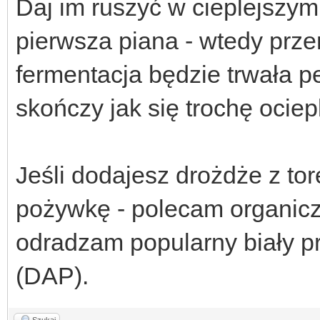
Daj im ruszyć w cieplejszym 
pierwsza piana - wtedy przen
fermentacja będzie trwała p
skończy jak się trochę ociep
Jeśli dodajesz drożdże z to
pożywkę - polecam organicz
odradzam popularny biały pr
(DAP).
Szukaj