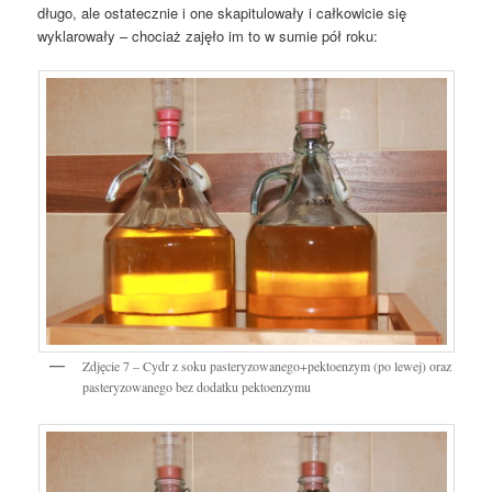
długo, ale ostatecznie i one skapitulowały i całkowicie się
wyklarowały – chociaż zajęło im to w sumie pół roku:
Zdjęcie 7 – Cydr z soku pasteryzowanego+pektoenzym (po lewej) oraz
pasteryzowanego bez dodatku pektoenzymu