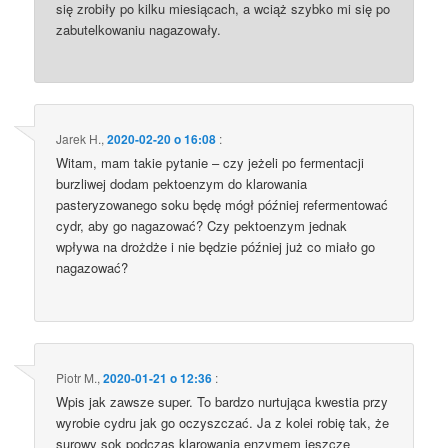
się zrobiły po kilku miesiącach, a wciąż szybko mi się po
zabutelkowaniu nagazowały.
Jarek H.
,
2020-02-20 o 16:08
:
Witam, mam takie pytanie – czy jeżeli po fermentacji
burzliwej dodam pektoenzym do klarowania
pasteryzowanego soku będę mógł później refermentować
cydr, aby go nagazować? Czy pektoenzym jednak
wpływa na drożdże i nie będzie później już co miało go
nagazować?
Piotr M.
,
2020-01-21 o 12:36
:
Wpis jak zawsze super. To bardzo nurtująca kwestia przy
wyrobie cydru jak go oczyszczać. Ja z kolei robię tak, że
surowy sok podczas klarowania enzymem jeszcze