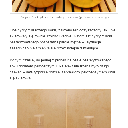
Zdjęcie 5 – Cydr z soku pasteryzowanego (po lewej) i surowego
Oba cydry z surowego soku, zarówno ten oczyszczony jak i nie,
sklarowały się równie szybko i ładnie. Natomiast cydry z soku
pasteryzowanego pozostały uparcie mętne – i sytuacja
zasadniczo nie zmieniła się przez kolejne 3 miesiące.
Po tym czasie, do jednej z próbek na bazie pasteryzowanego
soku dodałem pektoenzymu. Na efekt nie trzeba było długo
czekać – dwa tygodnie później zaprawiony pektoenzymem cydr
się sklarował: