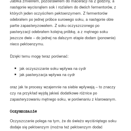
Jabłka zmieliłem, pozostawiłem do maceracji na 2 godziny, a
następnie wycisnąłem sok i rozlałem do dwóch fermentorów, z
których jeden oczyściłem pektoenzymem. Z fermentorów
odebrałem po jednej próbce surowego soku, a następnie obie
partie zapasteryzowałem. Z soku oczyszczonego po
pasteryzacji odebrałem kolejną próbkę, a z mętnego soku
jeszcze dwie – do jednej na dalszym etapie dodam (ponownie)
nieco pektoenzymu.
Dzięki temu mogę teraz porównać:
jak oczyszczanie soku wpływa na cydr
jak pasteryzacja wpływa na cydr
oraz jak te procesy wzajemnie na siebie wpływają – to znaczy
czy na przykład wyjdą jakieś dodatkowe różnice po
zapasteryzowaniu mętnego soku, w porównaniu z klarowanym.
Oczyszczanie
Oczyszczanie polega na tym, że do świeżo wyciśniętego soku
dodaje się pektoenzym (można też pektoenzym dodać