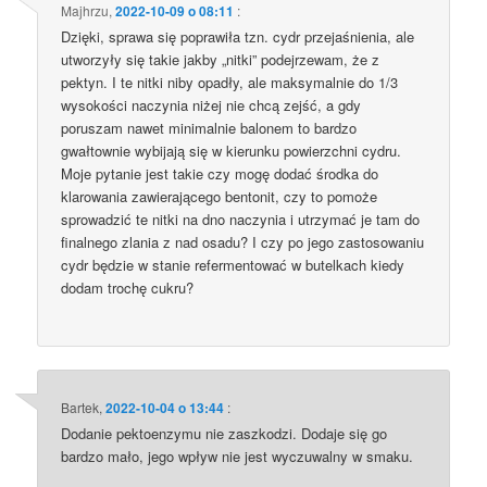
Majhrzu
,
2022-10-09 o 08:11
:
Dzięki, sprawa się poprawiła tzn. cydr przejaśnienia, ale
utworzyły się takie jakby „nitki” podejrzewam, że z
pektyn. I te nitki niby opadły, ale maksymalnie do 1/3
wysokości naczynia niżej nie chcą zejść, a gdy
poruszam nawet minimalnie balonem to bardzo
gwałtownie wybijają się w kierunku powierzchni cydru.
Moje pytanie jest takie czy mogę dodać środka do
klarowania zawierającego bentonit, czy to pomoże
sprowadzić te nitki na dno naczynia i utrzymać je tam do
finalnego zlania z nad osadu? I czy po jego zastosowaniu
cydr będzie w stanie refermentować w butelkach kiedy
dodam trochę cukru?
Bartek
,
2022-10-04 o 13:44
:
Dodanie pektoenzymu nie zaszkodzi. Dodaje się go
bardzo mało, jego wpływ nie jest wyczuwalny w smaku.