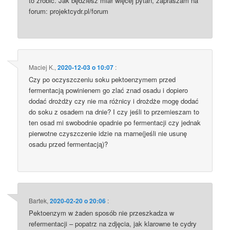
to zrobić. Jak będziesz miał więcej pytań, zapraszam na
forum: projektcydr.pl/forum
Maciej K.
,
2020-12-03 o 10:07
:
Czy po oczyszczeniu soku pektoenzymem przed
fermentacją powinienem go zlać znad osadu i dopiero
dodać drożdży czy nie ma różnicy i drożdże mogę dodać
do soku z osadem na dnie? I czy jeśli to przemieszam to
ten osad mi swobodnie opadnie po fermentacji czy jednak
pierwotne czyszczenie idzie na marne(jeśli nie usunę
osadu przed fermentacją)?
Bartek
,
2020-02-20 o 20:06
:
Pektoenzym w żaden sposób nie przeszkadza w
refermentacji – popatrz na zdjęcia, jak klarowne te cydry