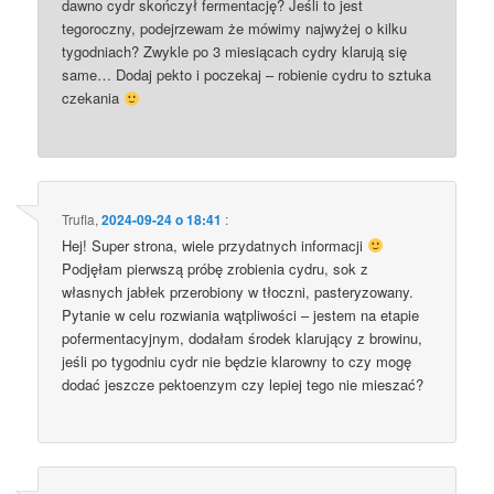
dawno cydr skończył fermentację? Jeśli to jest
tegoroczny, podejrzewam że mówimy najwyżej o kilku
tygodniach? Zwykle po 3 miesiącach cydry klarują się
same… Dodaj pekto i poczekaj – robienie cydru to sztuka
czekania
Trufla
,
2024-09-24 o 18:41
:
Hej! Super strona, wiele przydatnych informacji
Podjęłam pierwszą próbę zrobienia cydru, sok z
własnych jabłek przerobiony w tłoczni, pasteryzowany.
Pytanie w celu rozwiania wątpliwości – jestem na etapie
pofermentacyjnym, dodałam środek klarujący z browinu,
jeśli po tygodniu cydr nie będzie klarowny to czy mogę
dodać jeszcze pektoenzym czy lepiej tego nie mieszać?