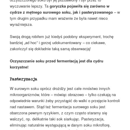
wyczuwanie lepszy. Ta
goryczka pojawiła się zarówno w
cydrze z mętnego surowego soku, jak i pasteryzowanego
– w
tym drugim przypadku mam wrażenie że była nawet nieco
wyraźniejsza.
Swoją drogą robiłem już kiedyś podobny eksperyment, trochę
bardziej „ad hoc” i gorzej udokumentowany – co ciekawe,
zakończył się dokładnie taką samą obserwacją!
Oczyszczanie soku przed fermentacją jest dla cydru
korzystne!
Pasteryzacja
W surowym soku oprócz drożdży jest całe mnóstwo innych
mikroorganizmów, które – mówiąc obrazowo – tylko czekają na
odpowiednie warunki żeby przystąpić do walki o przejęcie kontroli
nad nastawem. Stąd też fermentacja surowego soku jest
obarczona pewnym ryzykiem, z czym często staramy się
walczyć, np. delikatnie taki sok siarkując. Pasteryzacja,
eliminując naturalnie występującą w danym soku mikroflorę,