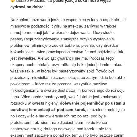
Dobrze wiedzieć, że
pasteryzacja soku może wyjść
cydrowi na dobre!
Na koniec może warto jeszcze wspomnieć w innym aspekcie – a
mianowicie podatności cydru na infekcje, zarówno w trakcie
samej fermentacji jak i w okresie dojrzewania. Oczywiście
pasteryzacja zdecydowanie zmniejsza ryzyko wystąpienia
problemów: eliminuje przecież bakterie, pleśnie, czy drożdże
kożuchujące – więc prawdopodobieństwo że coś pójdzie nie tak
jest niewielkie. Ale wciąż: gwarancji nie ma. Podczas tego
eksperymentu infekcja przytrafiła się tylko jednej damie – akurat
właśnie takiej, w której był pasteryzowany sok! Powód był
prozaiczny: niewielka nieszczelność, a co za tym idzie kontakt z
powietrzem – które raz że przenosi wszystkie możliwe
mikroorganizmy, a dwa że dostarcza im koniecznego do rozwoju
tlenu. Więc oprócz pasteryzacji, wciąż istotne jest zachowanie
rozsądku w kwestii higieny,
dolewanie pojemników po ustaniu
burzliwej fermentacji aż pod sam korek
, szczelne zamknięcie
no i oczywiście nie otwieranie ich raz po raz, pod byle
pretekstem! Tak wiem, na zdjęciach sam nie do końca
zastosowałem się do tego dolewania pod korek – ale ten
eksperyment zacząłem ponad rok temu, i to było jeszcze zanim