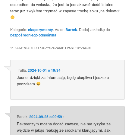
doszedłem do wniosku, że jest to jednakowoż dość istotne –
teraz już zwykłem trzymać w zapasie trochę soku „na dolewki”
Kategorie:
eksperymenty
. Autor:
Bartek
. Dodaj zakładkę do
bezpośredniego odnośnika
.
11 KOMENTARZ DO “
OCZYSZCZANIE I PASTERYZACJA
”
Trufla
,
2024-10-01 o 19:34
:
Jasne, dzięki za informację, będę cierpliwa i jeszcze
poczekam
Bartek
,
2024-09-25 o 09:59
:
Pektoenzym można dodać zawsze, nie ma ryzyka że
wejdzie w jakąś reakcję ze środkami klarującymi. Jak