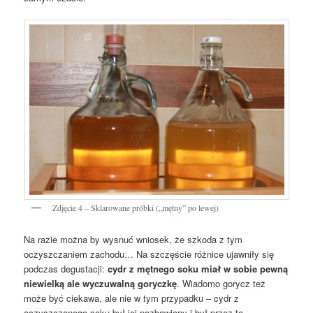
Zdjęcie 4 – Sklarowane próbki („mętny” po lewej)
Na razie można by wysnuć wniosek, że szkoda z tym
oczyszczaniem zachodu… Na szczęście różnice ujawniły się
podczas degustacji:
cydr z mętnego soku miał w sobie pewną
niewielką ale wyczuwalną goryczkę
. Wiadomo gorycz też
może być ciekawa, ale nie w tym przypadku – cydr z
oczyszczonego soku był jej pozbawiony i był przez to