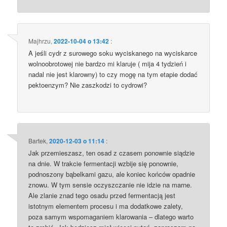
Majhrzu
,
2022-10-04 o 13:42
:
A jeśli cydr z surowego soku wyciskanego na wyciskarce
wolnoobrotowej nie bardzo mi klaruje ( mija 4 tydzień i
nadal nie jest klarowny) to czy mogę na tym etapie dodać
pektoenzym? Nie zaszkodzi to cydrowi?
Bartek
,
2020-12-03 o 11:14
:
Jak przemieszasz, ten osad z czasem ponownie siądzie
na dnie. W trakcie fermentacji wzbije się ponownie,
podnoszony bąbelkami gazu, ale koniec końców opadnie
znowu. W tym sensie oczyszczanie nie idzie na marne.
Ale zlanie znad tego osadu przed fermentacją jest
istotnym elementem procesu i ma dodatkowe zalety,
poza samym wspomaganiem klarowania – dlatego warto