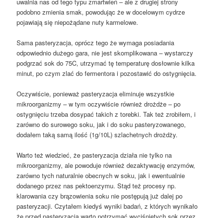
uwalnia nas od tego typu zmartwień – ale z drugiej strony
podobno zmienia smak, powodując że w docelowym cydrze
pojawiają się niepożądane nuty karmelowe.
Sama pasteryzacja, oprócz tego że wymaga posiadania
odpowiednio dużego gara, nie jest skomplikowana – wystarczy
podgrzać sok do 75C, utrzymać tę temperaturę dosłownie kilka
minut, po czym zlać do fermentora i pozostawić do ostygnięcia.
Oczywiście, ponieważ pasteryzacja eliminuje wszystkie
mikroorganizmy – w tym oczywiście również drożdże – po
ostygnięciu trzeba dosypać takich z torebki. Tak też zrobiłem, i
zarówno do surowego soku, jak i do soku pasteryzowanego,
dodałem taką samą ilość (1g/10L) szlachetnych drożdży.
Warto też wiedzieć, że pasteryzacja działa nie tylko na
mikroorganizmy, ale powoduje również dezaktywację enzymów,
zarówno tych naturalnie obecnych w soku, jak i ewentualnie
dodanego przez nas pektoenzymu. Stąd też procesy np.
klarowania czy brązowienia soku nie postępują już dalej po
pasteryzacji. Czytałem kiedyś wyniki badań, z których wynikało
że przed pasteryzacją warto potrzymać wyciśniętych sok przez