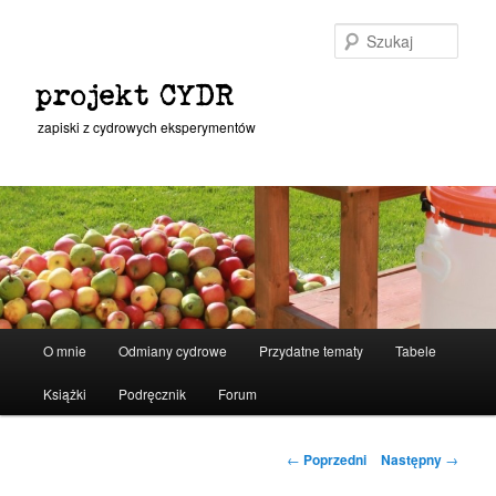
Przeskocz
do
Szuka
tekstu
projekt CYDR
zapiski z cydrowych eksperymentów
Główne
O mnie
Odmiany cydrowe
Przydatne tematy
Tabele
menu
Książki
Podręcznik
Forum
Nawigacja
←
Poprzedni
Następny
→
wpisu