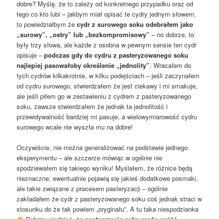
dobre? Myślę, że to zależy od konkretnego przypadku oraz od
tego co kto lubi – jakbym miał opisać te cydry jednym słowem,
to powiedziałbym że
cydr z surowego soku odebrałem jako
„surowy”, „ostry” lub „bezkompromisowy”
– no dobrze, to
były trzy słowa, ale każde z osobna w pewnym sensie ten cydr
opisuje –
podczas gdy do cydru z pasteryzowanego soku
najlepiej pasowałoby określenie „jednolity”
. Wracałem do
tych cydrów kilkakrotnie, w kilku podejściach – jeśli zaczynałem
od cydru surowego, stwierdzałem że jest ciekawy i mi smakuje,
ale jeśli piłem go w zestawieniu z cydrem z pasteryzowanego
soku, zawsze stwierdzałem że jednak ta jednolitość i
przewidywalność bardziej mi pasuje, a wielowymiarowość cydru
surowego wcale nie wyszła mu na dobre!
Oczywiście, nie można generalizować na podstawie jednego
eksperymentu – ale szczerze mówiąc w ogólnie nie
spodziewałem się takiego wyniku! Myślałem, że różnice będą
nieznaczne, ewentualnie pojawią się jakieś dodatkowe posmaki,
ale takie związane z procesem pasteryzacji – ogólnie
zakładałem że cydr z pasteryzowanego soku coś jednak straci w
stosunku do że tak powiem „oryginału”. A tu taka niespodzianka