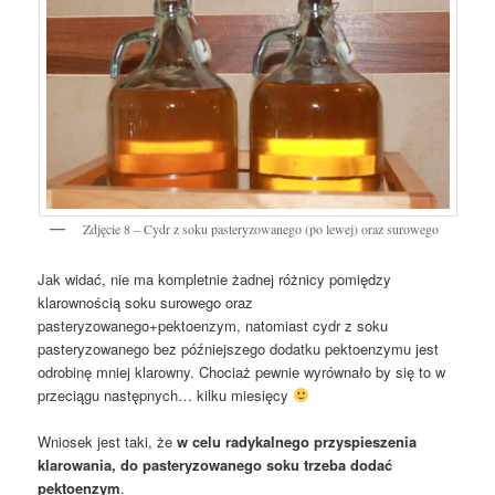
Zdjęcie 8 – Cydr z soku pasteryzowanego (po lewej) oraz surowego
Jak widać, nie ma kompletnie żadnej różnicy pomiędzy
klarownością soku surowego oraz
pasteryzowanego+pektoenzym, natomiast cydr z soku
pasteryzowanego bez późniejszego dodatku pektoenzymu jest
odrobinę mniej klarowny. Chociaż pewnie wyrównało by się to w
przeciągu następnych… kilku miesięcy
Wniosek jest taki, że
w celu radykalnego przyspieszenia
klarowania, do pasteryzowanego soku trzeba dodać
pektoenzym
.