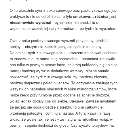
O ile wizualnie cydr z soku surowego oraz pasteryzowanego jest
praktycznie nie do odróżnienia, o tyle
smakowo… różnica jest
niesamowicie wyraźna!
I bynajmniej nie chodzi tu o
wspomniane wcześniej nuty karmelowe – bo tych nie wyczułem.
Cydr z soku pasteryzowanego wyszedł przyjemny, gładki i
spójny – niczym nie zaskakujący, ale ogólnie smaczny.
Natomiast cydr z surowego soku… owszem smakował podobnie,
to znaczy miał tę samą nutę przewodnią – natomiast stanowiła
ona tylko w pewnym sensie bazę, na którą nakładały się kolejne
mniej i bardziej wyraźne dodatkowe warstwy. Można śmiało
powiedzieć, że cydr z surowego soku był bardziej złożony,
bardziej drapieżny i pełen niuansów. To oczywiście zasługa tych
wszystkich naturalnie obecnych w soku mikroorganizmów, które
może nieco przytłumione przez dodane szlachetne drożdże,
wciąż jednak dodały coś od siebie. Ciekawe! Zawsze myślałem,
że jak już się doda drożdże z torebki, to one całkowicie
przejmują pałeczkę i dominują nastaw. A tutaj kawa na ławę
widać, że wcale tak nie jest – że naturalna mikroflora wciąż w
pewnym stopniu dochodzi do głosu! Czy wyszło to cydrowi na