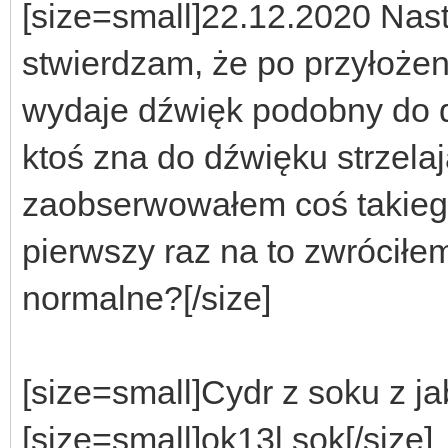
[size=small]
22.12.2020 Nast
stwierdzam, że po przyłoże
wydaje dźwięk podobny do de
ktoś zna do dźwięku strzela
zaobserwowałem coś takieg
pierwszy raz na to zwróciłe
normalne?
[/size]
[size=small]
Cydr z soku z ja
[size=small]
ok13l sok
[/size]