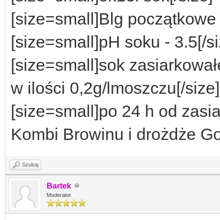
[size=small]
Blg początkowe
[size=small]
pH soku - 3.5
[/s
[size=small]
sok zasiarkował
w ilości 0,2g/lmoszczu
[/size]
[size=small]
po 24 h od zas
Kombi Browinu i drożdże G
Szukaj
Bartek
Moderator