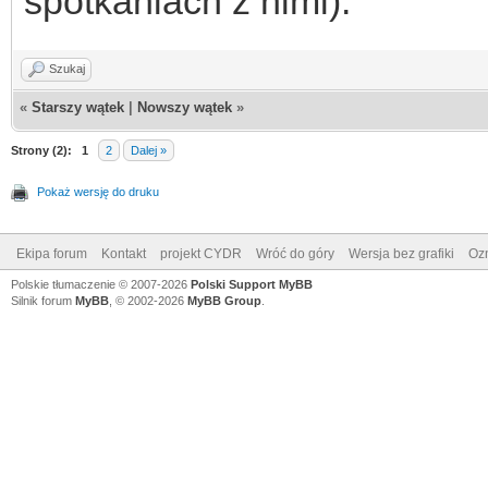
spotkaniach z nimi).
Szukaj
«
Starszy wątek
|
Nowszy wątek
»
Strony (2):
1
2
Dalej »
Pokaż wersję do druku
Ekipa forum
Kontakt
projekt CYDR
Wróć do góry
Wersja bez grafiki
Ozn
Polskie tłumaczenie © 2007-2026
Polski Support MyBB
Silnik forum
MyBB
, © 2002-2026
MyBB Group
.