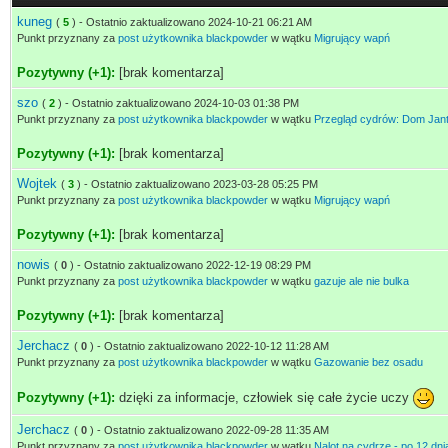
kuneg
(
5
) - Ostatnio zaktualizowano 2024-10-21 06:21 AM
Punkt przyznany za
post użytkownika blackpowder
w wątku
Migrujący wapń
Pozytywny (+1):
[brak komentarza]
szo
(
2
) - Ostatnio zaktualizowano 2024-10-03 01:38 PM
Punkt przyznany za
post użytkownika blackpowder
w wątku
Przegląd cydrów: Dom Jan
Pozytywny (+1):
[brak komentarza]
Wojtek
(
3
) - Ostatnio zaktualizowano 2023-03-28 05:25 PM
Punkt przyznany za
post użytkownika blackpowder
w wątku
Migrujący wapń
Pozytywny (+1):
[brak komentarza]
nowis
(
0
) - Ostatnio zaktualizowano 2022-12-19 08:29 PM
Punkt przyznany za
post użytkownika blackpowder
w wątku
gazuje ale nie bulka
Pozytywny (+1):
[brak komentarza]
Jerchacz
(
0
) - Ostatnio zaktualizowano 2022-10-12 11:28 AM
Punkt przyznany za
post użytkownika blackpowder
w wątku
Gazowanie bez osadu
Pozytywny (+1):
dzięki za informacje, człowiek się całe życie uczy
Jerchacz
(
0
) - Ostatnio zaktualizowano 2022-09-28 11:35 AM
Punkt przyznany za
post użytkownika blackpowder
w wątku
Nalot na cydrze - po 12 dn