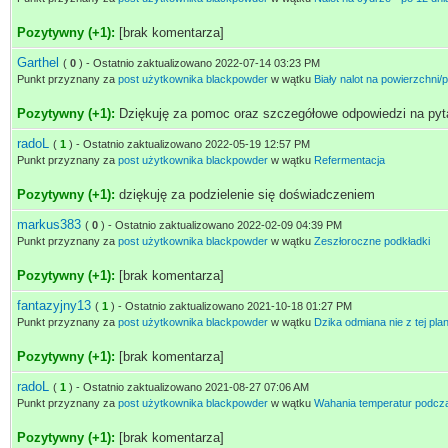
Pozytywny (+1):
[brak komentarza]
Garthel
(
0
) - Ostatnio zaktualizowano 2022-07-14 03:23 PM
Punkt przyznany za
post użytkownika blackpowder
w wątku
Biały nalot na powierzchni/
Pozytywny (+1):
Dziękuję za pomoc oraz szczegółowe odpowiedzi na pyt
radoL
(
1
) - Ostatnio zaktualizowano 2022-05-19 12:57 PM
Punkt przyznany za
post użytkownika blackpowder
w wątku
Refermentacja
Pozytywny (+1):
dziękuję za podzielenie się doświadczeniem
markus383
(
0
) - Ostatnio zaktualizowano 2022-02-09 04:39 PM
Punkt przyznany za
post użytkownika blackpowder
w wątku
Zeszłoroczne podkładki
Pozytywny (+1):
[brak komentarza]
fantazyjny13
(
1
) - Ostatnio zaktualizowano 2021-10-18 01:27 PM
Punkt przyznany za
post użytkownika blackpowder
w wątku
Dzika odmiana nie z tej pla
Pozytywny (+1):
[brak komentarza]
radoL
(
1
) - Ostatnio zaktualizowano 2021-08-27 07:06 AM
Punkt przyznany za
post użytkownika blackpowder
w wątku
Wahania temperatur podcza
Pozytywny (+1):
[brak komentarza]