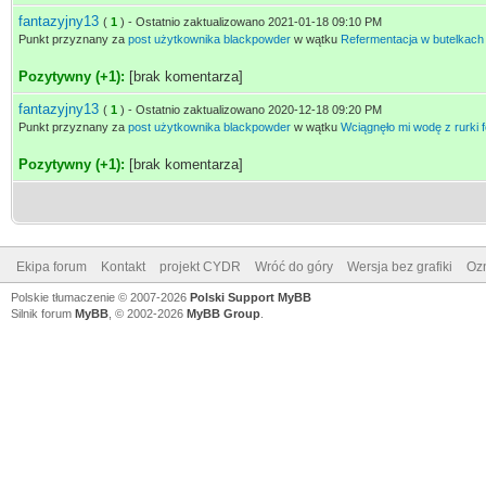
fantazyjny13
(
1
) - Ostatnio zaktualizowano 2021-01-18 09:10 PM
Punkt przyznany za
post użytkownika blackpowder
w wątku
Refermentacja w butelkac
Pozytywny (+1):
[brak komentarza]
fantazyjny13
(
1
) - Ostatnio zaktualizowano 2020-12-18 09:20 PM
Punkt przyznany za
post użytkownika blackpowder
w wątku
Wciągnęło mi wodę z rurki 
Pozytywny (+1):
[brak komentarza]
Ekipa forum
Kontakt
projekt CYDR
Wróć do góry
Wersja bez grafiki
Ozn
Polskie tłumaczenie © 2007-2026
Polski Support MyBB
Silnik forum
MyBB
, © 2002-2026
MyBB Group
.