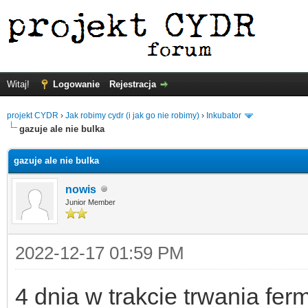
Witaj!
Logowanie
Rejestracja
projekt CYDR
›
Jak robimy cydr (i jak go nie robimy)
›
Inkubator
gazuje ale nie bulka
gazuje ale nie bulka
nowis
Junior Member
2022-12-17 01:59 PM
4 dnia w trakcie trwania fer