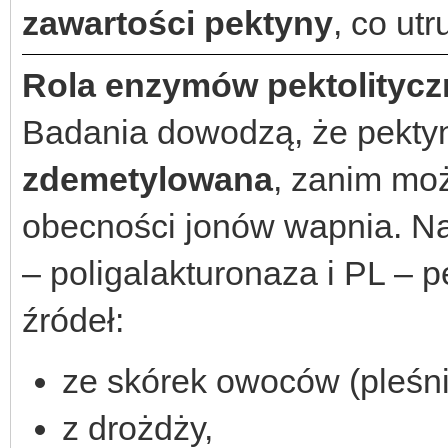
zawartości pektyny
, co ut
Rola enzymów pektolityc
Badania dowodzą, że pekty
zdemetylowana
, zanim moż
obecności jonów wapnia. Na
– poligalakturonaza i PL – 
źródeł:
ze skórek owoców (pleśni
z drożdży,