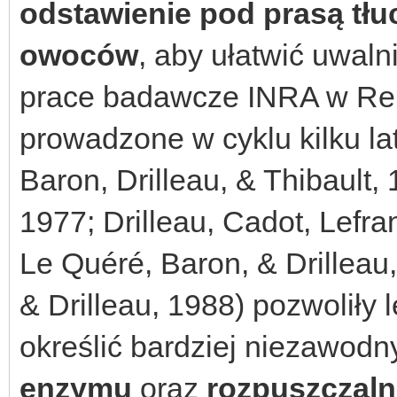
odstawienie pod prasą tł
owoców
, aby ułatwić uwaln
prace badawcze INRA w Ren
prowadzone w cyklu kilku lat
Baron, Drilleau, & Thibault,
1977; Drilleau, Cadot, Lefra
Le Quéré, Baron, & Drilleau,
& Drilleau, 1988) pozwoliły
określić bardziej niezawodn
enzymu
oraz
rozpuszczaln