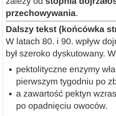
zależy od
stopnia dojrzałoś
przechowywania
.
Dalszy tekst (końcówka st
W latach 80. i 90. wpływ d
był szeroko dyskutowany. W
pektolityczne enzymy włas
pierwszym tygodniu po zb
a zawartość pektyn wzra
po opadnięciu owoców.