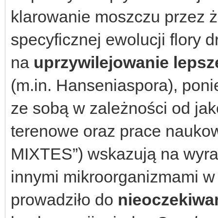
klarowanie moszczu przez ż
specyficznej ewolucji flory
na
uprzywilejowanie leps
(m.in. Hanseniaspora), pon
ze sobą w zależności od ja
terenowe oraz prace nauko
MIXTES”) wskazują na wyraź
innymi mikroorganizmami w 
prowadziło do
nieoczekiwa