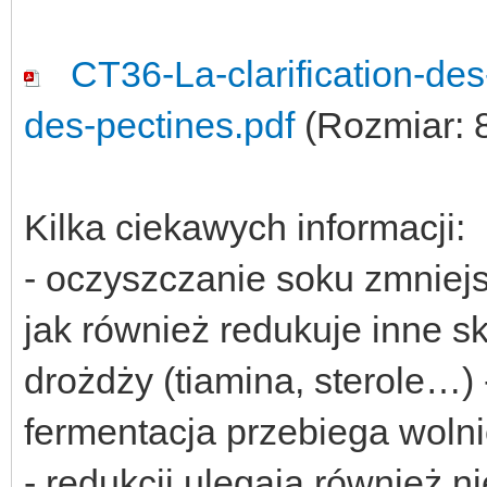
CT36-La-clarification-de
des-pectines.pdf
(Rozmiar: 8
Kilka ciekawych informacji:
- oczyszczanie soku zmniej
jak również redukuje inne s
drożdży (tiamina, sterole…)
fermentacja przebiega wolni
- redukcji ulegają również n