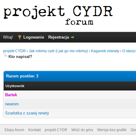
Witaj!
Logowanie
Rejestracja
projekt CYDR
›
Jak robimy cydr (i jak go nie robimy)
›
Kaganek oświaty
›
O stary
Kto napisał?
Razem postów: 3
Użytkownik
Bartek
newrom
Szarlotka z szarej renety
Ekipa forum
Kontakt
projekt CYDR
Wróć do góry
Wersja bez grafiki
Ozn