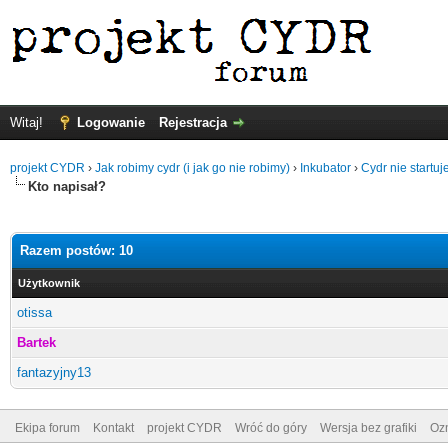
Witaj!
Logowanie
Rejestracja
projekt CYDR
›
Jak robimy cydr (i jak go nie robimy)
›
Inkubator
›
Cydr nie startuj
Kto napisał?
Razem postów: 10
Użytkownik
otissa
Bartek
fantazyjny13
Ekipa forum
Kontakt
projekt CYDR
Wróć do góry
Wersja bez grafiki
Ozn