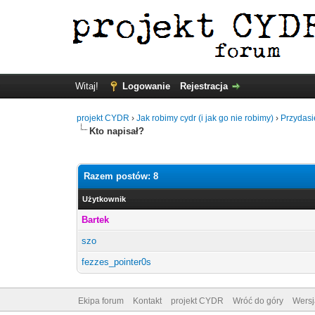
Witaj!
Logowanie
Rejestracja
projekt CYDR
›
Jak robimy cydr (i jak go nie robimy)
›
Przydasi
Kto napisał?
Razem postów: 8
Użytkownik
Bartek
szo
fezzes_pointer0s
Ekipa forum
Kontakt
projekt CYDR
Wróć do góry
Wersj