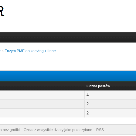
e
›
Enzym PME do keevingu i inne
Liczba postów
4
2
2
a bez grafiki
Oznacz wszystkie działy jako przeczytane
RSS