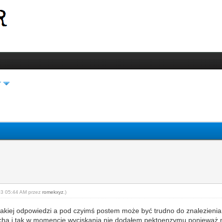
r
-03 05:44 AM przez
romekxyz
.)
kiej odpowiedzi a pod czyimś postem może być trudno do znalezienia. 
 cichą i tak w momencie wyciskania nie dodałem pektoenzymu ponieważ 