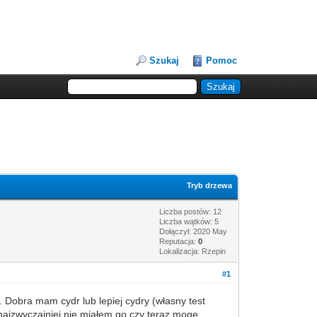
Szukaj
Pomoc
Tryb drzewa
Liczba postów: 12
Liczba wątków: 5
Dołączył: 2020 May
Reputacja:
0
Lokalizacja: Rzepin
#1
Dobra mam cydr lub lepiej cydry (własny test
najzwyczajniej nie miałem go czy teraz mogę