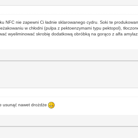
u NFC nie zapewni Ci ładnie sklarowanego cydru. Soki te produkowane
 leżakowaniu w chłodni (pulpa z pektoenzymami typu pektopol), tłoczon
ć wyeliminować skrobię dodatkową obróbką na gorąco z alfa amylazą. 
dzie usunąć nawet drożdże