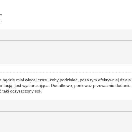
je
.
 będzie miał więcej czasu żeby podziałać, poza tym efektywniej działa 
rmentacją, jest wystarczająca. Dodatkowo, ponieważ przeważnie dodan
ć taki oczyszczony sok.