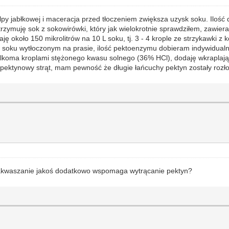
py jabłkowej i maceracja przed tłoczeniem zwiększa uzysk soku. Iloś
rzymuję sok z sokowirówki, który jak wielokrotnie sprawdziłem, zawier
 około 150 mikrolitrów na 10 L soku, tj. 3 - 4 krople ze strzykawki z k
 w soku wytłoczonym na prasie, ilość pektoenzymu dobieram indywidual
oma kroplami stężonego kwasu solnego (36% HCl), dodaję wkraplając 2
y pektynowy strąt, mam pewność że długie łańcuchy pektyn zostały rozł
zakwaszanie jakoś dodatkowo wspomaga wytrącanie pektyn?