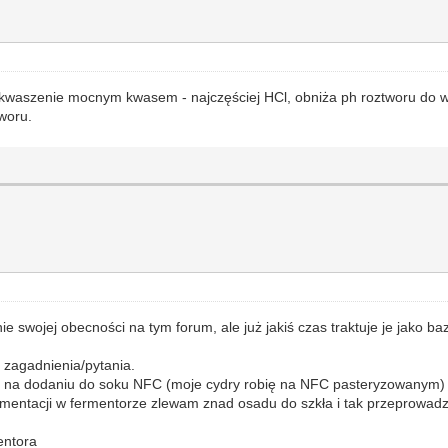
aszenie mocnym kwasem - najczęściej HCl, obniża ph roztworu do war
tworu.
e swojej obecności na tym forum, ale już jakiś czas traktuje je jako b
 zagadnienia/pytania.
o na dodaniu do soku NFC (moje cydry robię na NFC pasteryzowanym)
rmentacji w fermentorze zlewam znad osadu do szkła i tak przeprowad
entora