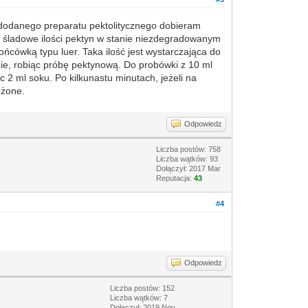
ć dodanego preparatu pektolitycznego dobieram
a śladowe ilości pektyn w stanie niezdegradowanym
ońcówką typu luer. Taka ilość jest wystarczająca do
nie, robiąc próbę pektynową. Do probówki z 10 ml
 ml soku. Po kilkunastu minutach, jeżeli na
ożone.
Odpowiedz
Liczba postów: 758
Liczba wątków: 93
Dołączył: 2017 Mar
Reputacja:
43
#4
Odpowiedz
Liczba postów: 152
Liczba wątków: 7
Dołączył: 2019 Nov