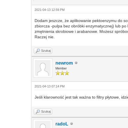
2021-04-13 12:59 PM
Dodam jeszcze, że aplikowanie pektoenzymu do sok
zbiorcza -pulpa bez obróbki enzymatycznej) lub po
zmętnienia skrobiowe i arabanowe. Możesz spróbowa
Raczej nie.
Szukaj
newrom
Member
2021-04-13 07:14 PM
Jeśli klarowność jest tak ważna to filtry płytowe, i
Szukaj
radoL