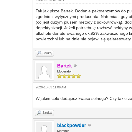
Tak jak pisze Bartek. Dodanie pektoenzymów do pul
zgodnie z wytycznymi producenta. Natomiast gdy ot
(co jest dużym plusem metody z sokowirówką), dodaję
depektynizacji. Jeżeli potrzebuję rozłożyć pektyny
alkoholu denaturowanego ok.92% zakwaszonego kilk
powierzchni lub na dnie nie pojawi się galaretowat
Szukaj
Bartek
Moderator
2020-10-03 11:09 AM
W jakim celu dodajesz kwasu solnego? Czy takie 
Szukaj
blackpowder
Member