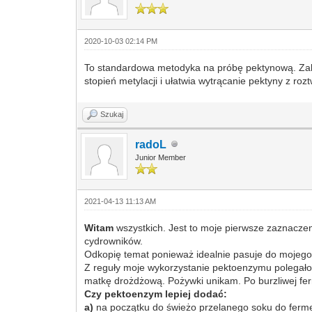
2020-10-03 02:14 PM
To standardowa metodyka na próbę pektynową. Zakw
stopień metylacji i ułatwia wytrącanie pektyny z roz
Szukaj
radoL
Junior Member
2021-04-13 11:13 AM
Witam
wszystkich. Jest to moje pierwsze zaznaczeni
cydrowników.
Odkopię temat ponieważ idealnie pasuje do mojego
Z reguły moje wykorzystanie pektoenzymu polegał
matkę drożdżową. Pożywki unikam. Po burzliwej fe
Czy pektoenzym lepiej dodać:
a)
na początku do świeżo przelanego soku do ferm