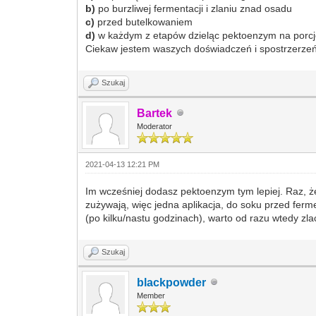
b)
po burzliwej fermentacji i zlaniu znad osadu
c)
przed butelkowaniem
d)
w każdym z etapów dzieląc pektoenzym na porc
Ciekaw jestem waszych doświadczeń i spostrzerzeń
Szukaj
Bartek
Moderator
2021-04-13 12:21 PM
Im wcześniej dodasz pektoenzym tym lepiej. Raz, że
zużywają, więc jedna aplikacja, do soku przed fe
(po kilku/nastu godzinach), warto od razu wtedy zla
Szukaj
blackpowder
Member