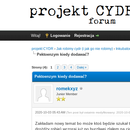
Witaj!
Logowanie
Rejestracja
projekt CYDR
›
Jak robimy cydr (i jak go nie robimy)
›
Inkubato
Pektoenzym kiedy dodawać?
Strony (4):
1
2
3
4
Dalej »
Pektoenzym kiedy dodawać?
romekxyz
Junior Member
2020-10-03 05:43 AM
(Ten post był ostatnio modyfikowany: 2020-10
Zakładam nowy temat bo może ktoś będzie szukał ta
drożdży robię) wczoraj już po burzliwej zlałem na