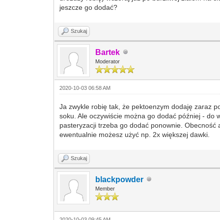
jeszcze go dodać?
Szukaj
Bartek
Moderator
2020-10-03 06:58 AM
Ja zwykle robię tak, że pektoenzym dodaję zaraz po
soku. Ale oczywiście można go dodać później - do 
pasteryzacji trzeba go dodać ponownie. Obecność al
ewentualnie możesz użyć np. 2x większej dawki.
Szukaj
blackpowder
Member
2020-10-03 09:45 AM