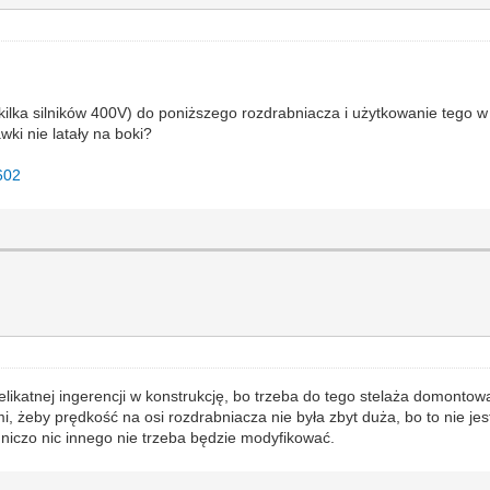
kilka silników 400V) do poniższego rozdrabniacza i użytkowanie tego
ki nie latały na boki?
602
delikatnej ingerencji w konstrukcję, bo trzeba do tego stelaża domonto
mi, żeby prędkość na osi rozdrabniacza nie była zbyt duża, bo to nie 
dniczo nic innego nie trzeba będzie modyfikować.