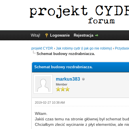
Witaj!
Logowanie
Rejestracja
projekt CYDR
›
Jak robimy cydr (i jak go nie robimy)
›
Przydasi
Schemat budowy rozdrabniacza.
Schemat budowy rozdrabniacza.
markus383
Member
2019-02-27 10:38 AM
Witam.
Jakiś czas temu na stronie głównej był schemat bud
Chciałbym zlecić wycinanie z płyt elementów, ale n