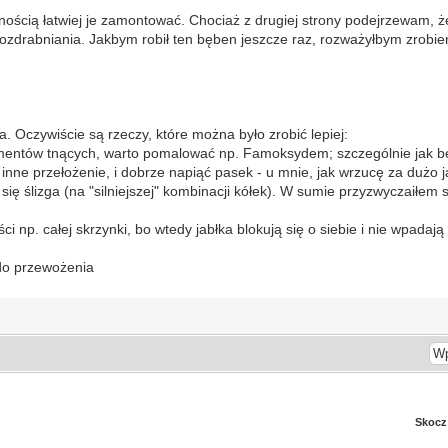
ścią łatwiej je zamontować. Chociaż z drugiej strony podejrzewam, że t
 rozdrabniania. Jakbym robił ten bęben jeszcze raz, rozważyłbym zrobie
ła. Oczywiście są rzeczy, które można było zrobić lepiej:
ementów tnących, warto pomalować np. Famoksydem; szczególnie jak bę
 inne przełożenie, i dobrze napiąć pasek - u mnie, jak wrzucę za dużo ja
 się ślizga (na "silniejszej" kombinacji kółek). W sumie przyzwyczaiłem 
ości np. całej skrzynki, bo wtedy jabłka blokują się o siebie i nie wpad
 do przewożenia
Skocz