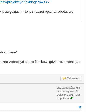
tps://projektcydr.pl/blog/?p=935
.
 krawędziach - to już raczej ręczna robota, we
ozdrabniane?
ożna zobaczyć sporo filmików, gdzie rozdrabniając
Odpowiedz
Liczba postów: 758
Liczba wątków: 93
Dołączył: 2017 Mar
Reputacja:
43
#7