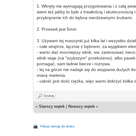
1. Wkręty nie wymagają przygotowania i z całą pewno
wiem też jakby to było z trwałością i skutecznością
przykręcenie ich do bębna nierdzewnymi śrubami.
2. Prześwit jest 5mm
3. Używam tej maszynki już kilka lat i wszystko dzia
- całe wnętrze, łącznie z bębnem, za wyjątkiem el
- warto dać mocniejszy silnik, ew. zastosować nieco
silnik staje (na "szybszym" przełożeniu), albo pasek
pomagać, sam ładnie bierze i rozrywa.
- lej na górze nie nadaje się do wsypania dużych il
miarę mielenia.
- całość jest dość ciężka, więc warto dołożyć kółka
Szukaj
«
Starszy wątek
|
Nowszy wątek
»
Pokaż wersję do druku