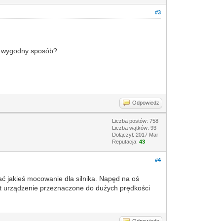
#3
 w wygodny sposób?
Odpowiedz
Liczba postów: 758
Liczba wątków: 93
Dołączył: 2017 Mar
Reputacja:
43
#4
wać jakieś mocowanie dla silnika. Napęd na oś
jest urządzenie przeznaczone do dużych prędkości