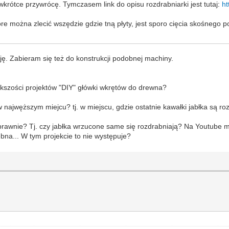
- wkrótce przywrócę. Tymczasem link do opisu rozdrabniarki jest tutaj:
ht
e można zlecić wszędzie gdzie tną płyty, jest sporo cięcia skośnego po
ację. Zabieram się też do konstrukcji podobnej machiny.
iększości projektów "DIY" główki wkrętów do drewna?
 najwęższym miejcu? tj. w miejscu, gdzie ostatnie kawałki jabłka są r
prawnie? Tj. czy jabłka wrzucone same się rozdrabniają? Na Youtube m
bna... W tym projekcie to nie występuje?