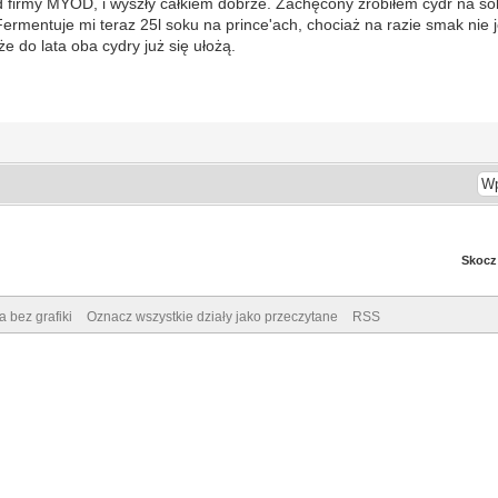
d firmy MYOD, i wyszły całkiem dobrze. Zachęcony zrobiłem cydr na so
ermentuje mi teraz 25l soku na prince'ach, chociaż na razie smak nie j
 do lata oba cydry już się ułożą.
Skocz
a bez grafiki
Oznacz wszystkie działy jako przeczytane
RSS