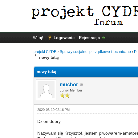
Witaj!
Logowanie
Rejestracja
projekt CYDR
›
Sprawy socjalne, porządkowe i techniczne
›
Po
nowy tutaj
nowy tutaj
muchor
Junior Member
2020-03-10 02:16 PM
Dzień dobry,
Nazywam się Krzysztof, jestem piwowarem-amatorem, 