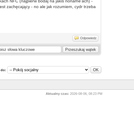
kach NFC (najpierw bodaj na jakiś noname'ach) -
est zachęcający - no ale jak rozumiem, cydr trzeba
Odpowiedz
 do:
Aktualny czas:
2026-08-06, 08:23 PM