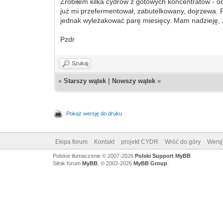
Zrobiłem kilka cydrów z gotowych koncentratów - o
już mi przefermentował, zabutelkowany, dojrzewa. F
jednak wyleżakować parę miesięcy. Mam nadzieję, że
Pzdr
Szukaj
«
Starszy wątek
|
Nowszy wątek
»
Pokaż wersję do druku
Ekipa forum
Kontakt
projekt CYDR
Wróć do góry
Wersj
Polskie tłumaczenie © 2007-2026
Polski Support MyBB
Silnik forum
MyBB
, © 2002-2026
MyBB Group
.