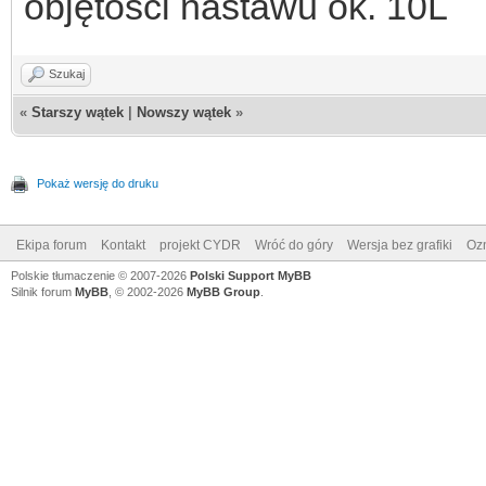
objętości nastawu ok. 10L
Szukaj
«
Starszy wątek
|
Nowszy wątek
»
Pokaż wersję do druku
Ekipa forum
Kontakt
projekt CYDR
Wróć do góry
Wersja bez grafiki
Ozn
Polskie tłumaczenie © 2007-2026
Polski Support MyBB
Silnik forum
MyBB
, © 2002-2026
MyBB Group
.