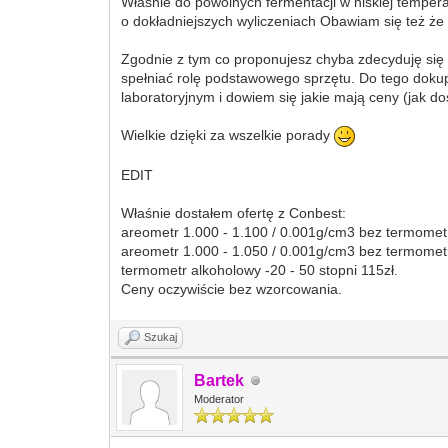
Właśnie do powolnych fermentacji w niskiej temper
o dokładniejszych wyliczeniach Obawiam się też że i
Zgodnie z tym co proponujesz chyba zdecyduję się 
spełniać rolę podstawowego sprzętu. Do tego dokupi
laboratoryjnym i dowiem się jakie mają ceny (jak d
Wielkie dzięki za wszelkie porady
EDIT
Właśnie dostałem ofertę z Conbest:
areometr 1.000 - 1.100 / 0.001g/cm3 bez termomet
areometr 1.000 - 1.050 / 0.001g/cm3 bez termomet
termometr alkoholowy -20 - 50 stopni 115zł.
Ceny oczywiście bez wzorcowania.
Szukaj
Bartek
Moderator