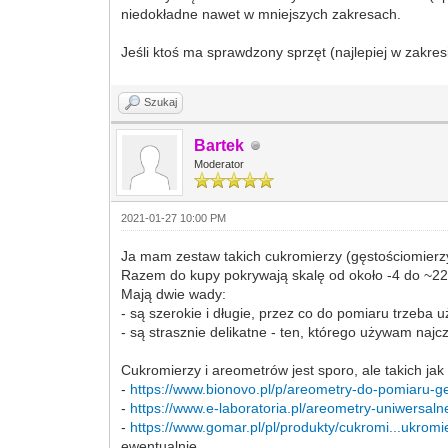
niedokładne nawet w mniejszych zakresach.
Jeśli ktoś ma sprawdzony sprzęt (najlepiej w zakre
Szukaj
Bartek
Moderator
2021-01-27 10:00 PM
Ja mam zestaw takich cukromierzy (gęstościomierz
Razem do kupy pokrywają skalę od około -4 do ~22 B
Mają dwie wady:
- są szerokie i długie, przez co do pomiaru trzeb
- są strasznie delikatne - ten, którego używam najcz
Cukromierzy i areometrów jest sporo, ale takich jak
-
https://www.bionovo.pl/p/areometry-do-pomiaru-ge
-
https://www.e-laboratoria.pl/areometry-uniwersaln
-
https://www.gomar.pl/pl/produkty/cukromi...ukromi
ewentualnie