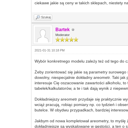
ciekawe jakie są ceny w takich sklepach, niestety 
Szukaj
Bartek
Moderator
2021-01-31 10:18 PM
Wybór konkretnego modelu zależy też od tego do cz
Żeby zorientować się jakie są parametry surowego 
dowolny, niespecjalnie dokładny areometr. Taki jak 
interesuje Cię oszacowanie zawartości alkoholu, to 
tabelek/kalkulatorów, a te i tak dają wynik z niepe
Dokładniejszy areometr przydaje się praktycznie 
wciąż pracują, robiąc pomiary np. co tydzień i obs
butelce. W obydwu przypadkach, bardziej interesowa
Jakbym od nowa kompletował areometry, to myślę że
dokładniejsze są wyskalowane w gęstości, a ten o 