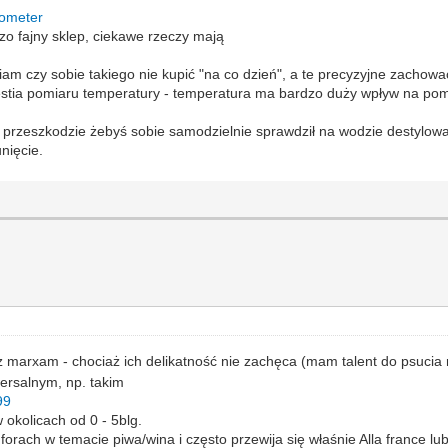
mometer
dzo fajny sklep, ciekawe rzeczy mają
awiam czy sobie takiego nie kupić "na co dzień", a te precyzyjne zachow
stia pomiaru temperatury - temperatura ma bardzo duży wpływ na pom
 na przeszkodzie żebyś sobie samodzielnie sprawdził na wodzie destylo
nięcie.
 marxam - chociaż ich delikatność nie zachęca (mam talent do psucia
ersalnym, np. takim
99
okolicach od 0 - 5blg.
forach w temacie piwa/wina i często przewija się właśnie Alla france lu