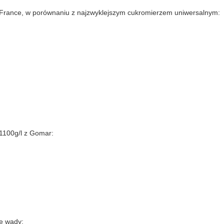
a France, w porównaniu z najzwyklejszym cukromierzem uniwersalnym:
1100g/l z Gomar:
ie wady: