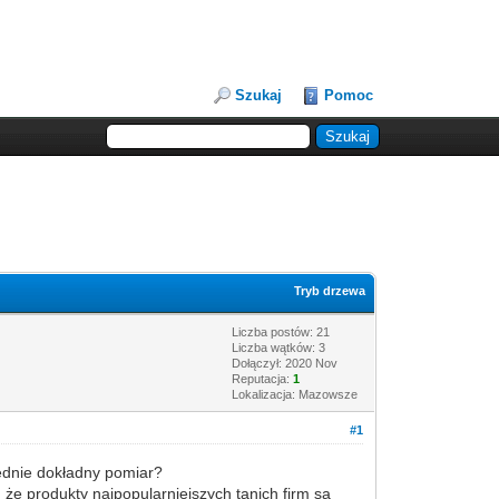
Szukaj
Pomoc
Tryb drzewa
Liczba postów: 21
Liczba wątków: 3
Dołączył: 2020 Nov
Reputacja:
1
Lokalizacja: Mazowsze
#1
lędnie dokładny pomiar?
 że produkty najpopularniejszych tanich firm są