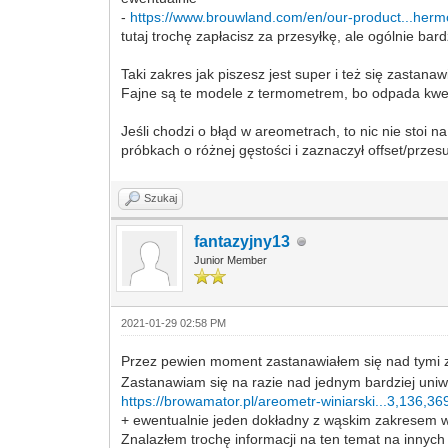
-
https://www.brouwland.com/en/our-product...her
tutaj trochę zapłacisz za przesyłkę, ale ogólnie bar
Taki zakres jak piszesz jest super i też się zastan
Fajne są te modele z termometrem, bo odpada kwe
Jeśli chodzi o błąd w areometrach, to nic nie stoi
próbkach o różnej gęstości i zaznaczył offset/przesu
Szukaj
fantazyjny13
Junior Member
2021-01-29 02:58 PM
Przez pewien moment zastanawiałem się nad tymi z
Zastanawiam się na razie nad jednym bardziej uniw
https://browamator.pl/areometr-winiarski...3,136,36
+ ewentualnie jeden dokładny z wąskim zakresem w 
Znalazłem trochę informacji na ten temat na innych 