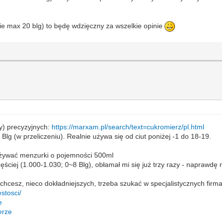
sie max 20 blg) to będę wdzięczny za wszelkie opinie
y) precyzyjnych:
https://marxam.pl/search/text=cukromierz/pl.html
lg (w przeliczeniu). Realnie używa się od ciut poniżej -1 do 18-19.
a używać menzurki o pojemności 500ml
ęściej (1.000-1.030; 0~8 Blg), obłamał mi się już trzy razy - naprawdę 
 chcesz, nieco dokładniejszych, trzeba szukać w specjalistycznych firma
stosci/
e
erze