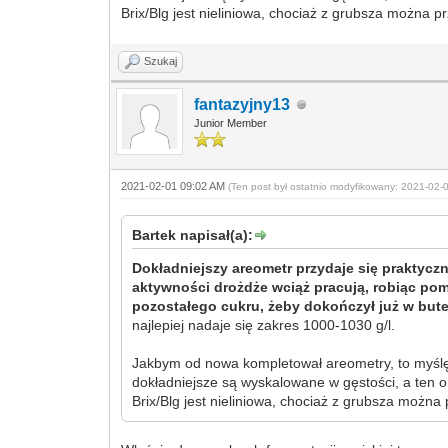
Brix/Blg jest nieliniowa, chociaż z grubsza można pr
Szukaj
fantazyjny13
Junior Member
2021-02-01 09:02 AM
(Ten post był ostatnio modyfikowany: 2021-02
Bartek napisał(a):
Dokładniejszy areometr przydaje się praktyc
aktywności drożdże wciąż pracują, robiąc pomi
pozostałego cukru, żeby dokończył już w bute
najlepiej nadaje się zakres 1000-1030 g/l.
Jakbym od nowa kompletował areometry, to myślę 
dokładniejsze są wyskalowane w gęstości, a ten o
Brix/Blg jest nieliniowa, chociaż z grubsza można 