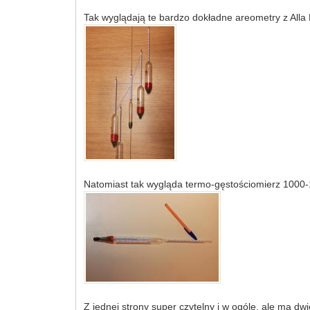
Tak wyglądają te bardzo dokładne areometry z All
Natomiast tak wygląda termo-gęstościomierz 1000-
Z jednej strony super czytelny i w ogóle, ale ma dw