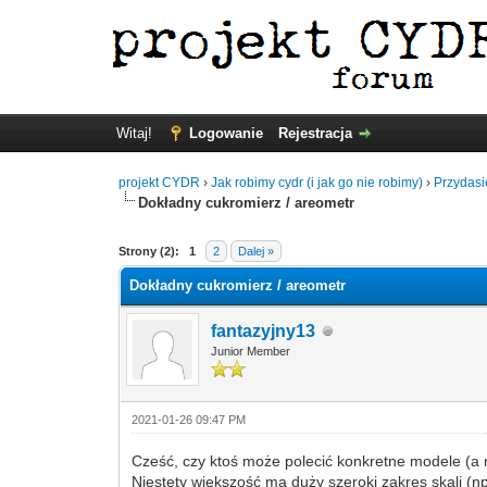
Witaj!
Logowanie
Rejestracja
projekt CYDR
›
Jak robimy cydr (i jak go nie robimy)
›
Przydasi
Dokładny cukromierz / areometr
Strony (2):
1
2
Dalej »
Dokładny cukromierz / areometr
fantazyjny13
Junior Member
2021-01-26 09:47 PM
Cześć, czy ktoś może polecić konkretne modele (a 
Niestety większość ma duży szeroki zakres skali (np