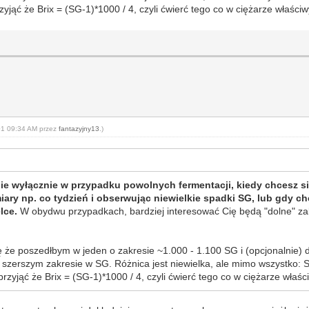
zyjąć że Brix = (SG-1)*1000 / 4, czyli ćwierć tego co w ciężarze właści
-01 09:34 AM przez
fantazyjny13
.)
znie wyłącznie w przypadku powolnych fermentacji, kiedy chcesz
ary np. co tydzień i obserwując niewielkie spadki SG, lub gdy ch
lce.
W obydwu przypadkach, bardziej interesować Cię będą "dolne" zakr
że poszedłbym w jeden o zakresie ~1.000 - 1.100 SG i (opcjonalnie) d
 szerszym zakresie w SG. Różnica jest niewielka, ale mimo wszystko: 
przyjąć że Brix = (SG-1)*1000 / 4, czyli ćwierć tego co w ciężarze właś