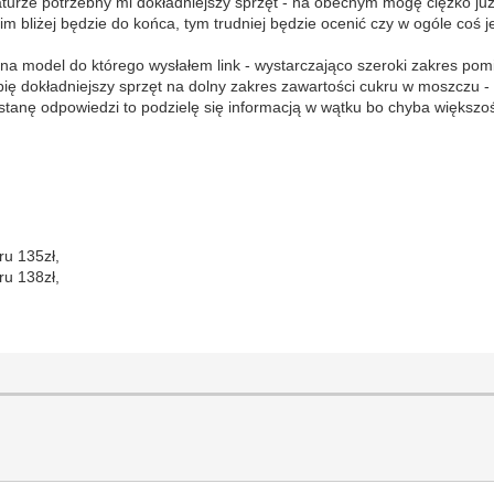
aturze potrzebny mi dokładniejszy sprzęt - na obecnym mogę ciężko już
m bliżej będzie do końca, tym trudniej będzie ocenić czy w ogóle coś j
na model do którego wysłałem link - wystarczająco szeroki zakres pom
ę dokładniejszy sprzęt na dolny zakres zawartości cukru w moszczu - 
ostanę odpowiedzi to podzielę się informacją w wątku bo chyba większoś
ru 135zł,
ru 138zł,