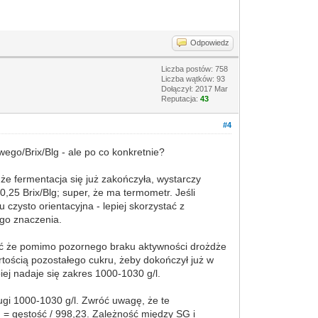
Odpowiedz
Liczba postów: 758
Liczba wątków: 93
Dołączył: 2017 Mar
Reputacja:
43
#4
ego/Brix/Blg - ale po co konkretnie?
że fermentacja się już zakończyła, wystarczy
0,25 Brix/Blg; super, że ma termometr. Jeśli
czysto orientacyjna - lepiej skorzystać z
ego znaczenia.
nać że pomimo pozornego braku aktywności drożdże
artością pozostałego cukru, żeby dokończył już w
iej nadaje się zakres 1000-1030 g/l.
ugi 1000-1030 g/l. Zwróć uwagę, że te
 = gęstość / 998,23. Zależność między SG i