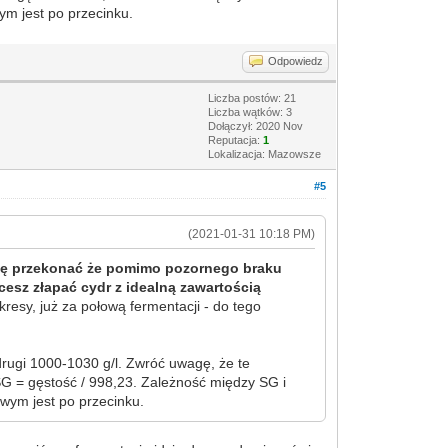
wym jest po przecinku.
Odpowiedz
Liczba postów: 21
Liczba wątków: 3
Dołączył: 2020 Nov
Reputacja:
1
Lokalizacja: Mazowsze
#5
(2021-01-31 10:18 PM)
 się przekonać że pomimo pozornego braku
cesz złapać cydr z idealną zawartością
esy, już za połową fermentacji - do tego
rugi 1000-1030 g/l. Zwróć uwagę, że te
SG = gęstość / 998,23. Zależność między SG i
ciwym jest po przecinku.