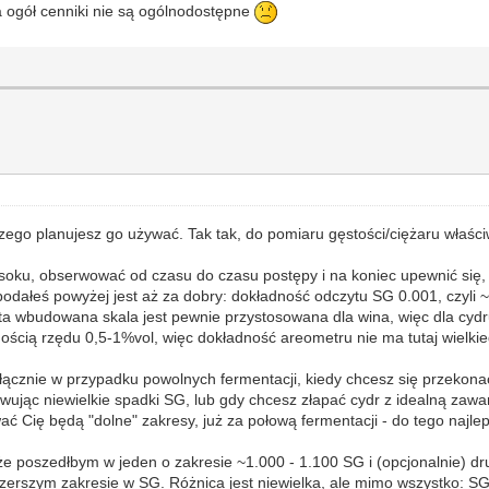
na ogół cenniki nie są ogólnodostępne
ego planujesz go używać. Tak tak, do pomiaru gęstości/ciężaru właściw
soku, obserwować od czasu do czasu postępy i na koniec upewnić się, 
podałeś powyżej jest aż za dobry: dokładność odczytu SG 0.001, czyli ~
ta wbudowana skala jest pewnie przystosowana dla wina, więc dla cydru 
wnością rzędu 0,5-1%vol, więc dokładność areometru nie ma tutaj wielki
wyłącznie w przypadku powolnych fermentacji, kiedy chcesz się przeko
erwując niewielkie spadki SG, lub gdy chcesz złapać cydr z idealną zaw
ć Cię będą "dolne" zakresy, już za połową fermentacji - do tego najlep
 poszedłbym w jeden o zakresie ~1.000 - 1.100 SG i (opcjonalnie) dr
szerszym zakresie w SG. Różnica jest niewielka, ale mimo wszystko: SG