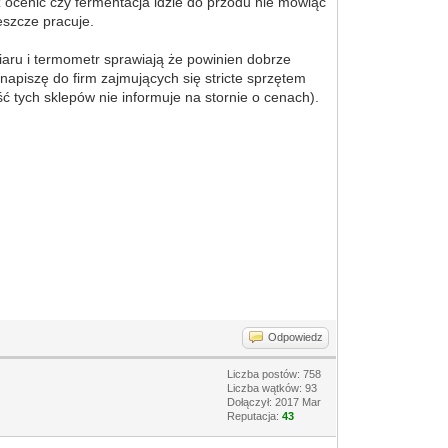
 ocenić czy fermentacja idzie do przodu nie mówiąc
eszcze pracuje.
iaru i termometr sprawiają że powinien dobrze
napiszę do firm zajmujących się stricte sprzętem
ć tych sklepów nie informuje na stornie o cenach).
Odpowiedz
Liczba postów: 758
Liczba wątków: 93
Dołączył: 2017 Mar
Reputacja:
43