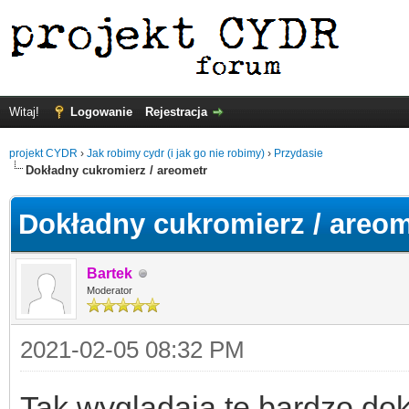
Witaj!
Logowanie
Rejestracja
projekt CYDR
›
Jak robimy cydr (i jak go nie robimy)
›
Przydasie
Dokładny cukromierz / areometr
Dokładny cukromierz / areom
Bartek
Moderator
2021-02-05 08:32 PM
Tak wyglądają te bardzo dok