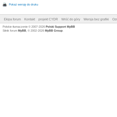
Pokaż wersję do druku
Ekipa forum
Kontakt
projekt CYDR
Wróć do góry
Wersja bez grafiki
Ozn
Polskie tłumaczenie © 2007-2026
Polski Support MyBB
Silnik forum
MyBB
, © 2002-2026
MyBB Group
.