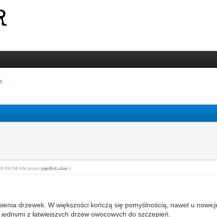
e
-08 09:04 AM przez
pijeBoLubie
.)
pienia drzewek. W większości kończą się pomyślnością, nawet u nowicjus
ą jednymi z łatwiejszych drzew owocowych do szczepień.