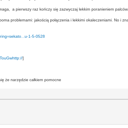
pomaga, a pierwszy raz kończy się zazwyczaj lekkim poranieniem palców
boma problemami: jakością połączenia i lekkimi okaleczeniami. No i zna
?string=sekato...u-1-5-0528
TouGwhttp://
]
 się że narzędzie całkiem pomocne