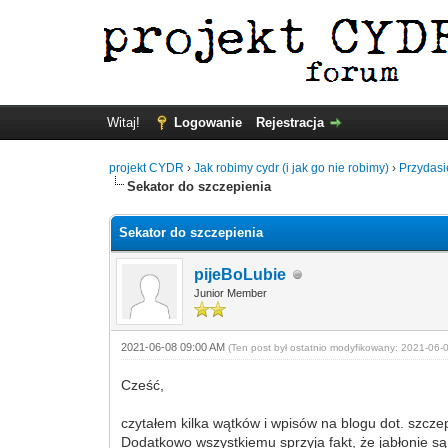
Witaj!
Logowanie
Rejestracja
projekt CYDR
›
Jak robimy cydr (i jak go nie robimy)
›
Przydasi
Sekator do szczepienia
Sekator do szczepienia
pijeBoLubie
Junior Member
2021-06-08 09:00 AM
(Ten post był ostatnio modyfikowany: 2021-06
Cześć,
czytałem kilka wątków i wpisów na blogu dot. szcze
Dodatkowo wszystkiemu sprzyja fakt, że jabłonie s