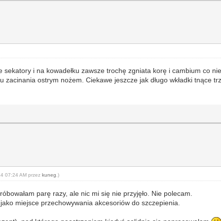
ne sekatory i na kowadełku zawsze trochę zgniata korę i cambium co nie
u zacinania ostrym nożem. Ciekawe jeszcze jak długo wkładki tnące trz
-14 07:24 AM przez
kuneg
.)
óbowałam parę razy, ale nic mi się nie przyjęło. Nie polecam.
, jako miejsce przechowywania akcesoriów do szczepienia.