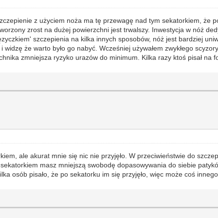
ć. Szczepienie z użyciem noża ma tę przewagę nad tym sekatorkiem, ż
orzony zrost na dużej powierzchni jest trwalszy. Inwestycja w nóż ded
zyczkiem' szczepienia na kilka innych sposobów, nóż jest bardziej un
ej, i widzę że warto było go nabyć. Wcześniej używałem zwykłego scyz
technika zmniejsza ryzyko urazów do minimum. Kilka razy ktoś pisał na 
em, ale akurat mnie się nic nie przyjęło. W przeciwieństwie do szcze
sekatorkiem masz mniejszą swobodę dopasowywania do siebie patyków o
kilka osób pisało, że po sekatorku im się przyjęło, więc może coś innego