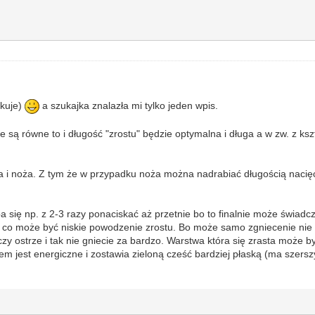
akuje)
a szukajka znalazła mi tylko jeden wpis.
zie są równe to i długość "zrostu" będzie optymalna i długa a w zw. z 
ra i noża. Z tym że w przypadku noża można nadrabiać długością nacię
eba się np. z 2-3 razy ponaciskać aż przetnie bo to finalnie może świadc
rzez co może być niskie powodzenie zrostu. Bo może samo zgniecenie n
z" czy ostrze i tak nie gniecie za bardzo. Warstwa która się zrasta moż
jest energiczne i zostawia zieloną cześć bardziej płaską (ma szerszy 