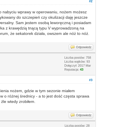
#2
e po nabyciu wprawy w operowaniu, nożem możesz
ykowany do szczepień czy okulizacji daję jeszcze
iwersalny. Sam jestem osobą leworęczną i posiadam
oryka z krawędzią tnącą typu V wyprowadzoną na
forum, że sekatorek działa, owszem ale nóż to nóż.
Odpowiedz
Liczba postów: 758
Liczba wątków: 93
Dołączył: 2017 Mar
Reputacja:
43
#3
pienia nożem, gdzie w tym sezonie miałem
 różnej średnicy - a to jest dość częsta sprawa
 źle wtedy zrobiłem.
Odpowiedz
Liczba postów: 28