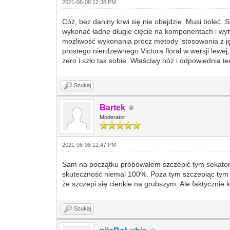
2021-06-08 12:38 PM
Cóż, bez daniny krwi się nie obejdzie. Musi bole
wykonać ładne długie cięcie na komponentach i wytw
możliwość wykonania prócz metody 'stosowania z ję
prostego nierdzewnego Victora floral w wersji lew
zero i szło tak sobie. Właściwy nóż i odpowiednia 
Szukaj
Bartek
Moderator
2021-06-08 12:47 PM
Sam na początku próbowałem szczepić tym sekatorki
skuteczność niemal 100%. Poza tym szczepiąc tym 
że szczepi się cienkie na grubszym. Ale faktycznie 
Szukaj