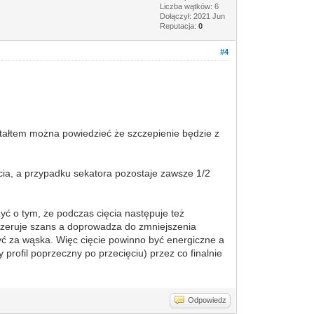
Liczba wątków: 6
Dołączył: 2021 Jun
Reputacja:
0
#4
kształtem można powiedzieć że szczepienie będzie z
cia, a przypadku sekatora pozostaje zawsze 1/2
zyć o tym, że podczas cięcia następuje też
ie zeruje szans a doprowadza do zmniejszenia
e być za wąska. Więc cięcie powinno być energiczne a
profil poprzeczny po przecięciu) przez co finalnie
Odpowiedz