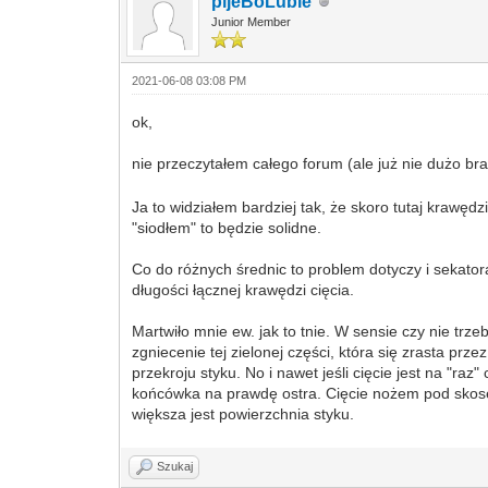
pijeBoLubie
Junior Member
2021-06-08 03:08 PM
ok,
nie przeczytałem całego forum (ale już nie dużo br
Ja to widziałem bardziej tak, że skoro tutaj krawęd
"siodłem" to będzie solidne.
Co do różnych średnic to problem dotyczy i sekato
długości łącznej krawędzi cięcia.
Martwiło mnie ew. jak to tnie. W sensie czy nie trz
zgniecenie tej zielonej części, która się zrasta p
przekroju styku. No i nawet jeśli cięcie jest na "ra
końcówka na prawdę ostra. Cięcie nożem pod skosem 
większa jest powierzchnia styku.
Szukaj