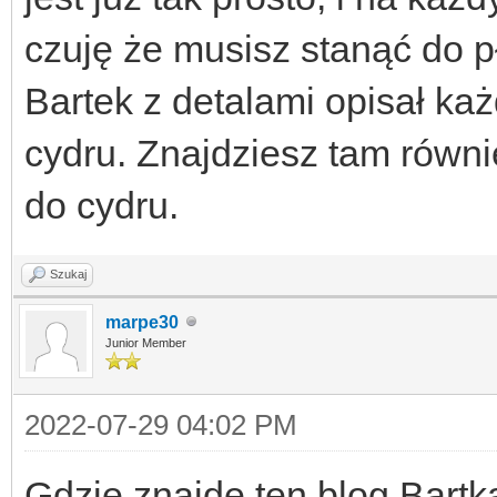
czuję że musisz stanąć do p
Bartek z detalami opisał ka
cydru. Znajdziesz tam równie
do cydru.
Szukaj
marpe30
Junior Member
2022-07-29 04:02 PM
Gdzie znajde ten blog Bartk