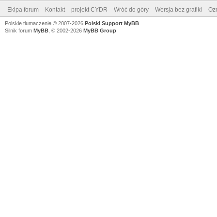
Ekipa forum
Kontakt
projekt CYDR
Wróć do góry
Wersja bez grafiki
Ozn
Polskie tłumaczenie © 2007-2026
Polski Support MyBB
Silnik forum
MyBB
, © 2002-2026
MyBB Group
.