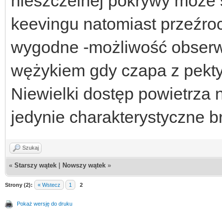
nieszczelnej pokrywy może
keevingu natomiast przeźro
wygodne -możliwość obserwa
wężykiem gdy czapa z pekty
Niewielki dostęp powietrza 
jedynie charakterystyczne b
Szukaj
«
Starszy wątek
|
Nowszy wątek
»
Strony (2):
« Wstecz
1
2
Pokaż wersję do druku