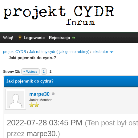
Witaj!
Logowanie
Rejestracja
projekt CYDR
›
Jak robimy cydr (i jak go nie robimy)
›
Inkubator
Jaki pojemnik do cydru?
Strony (2):
« Wstecz
1
2
Jaki pojemnik do cydru?
marpe30
Junior Member
2022-07-28 03:45 PM
(Ten post był o
przez
marpe30
.)