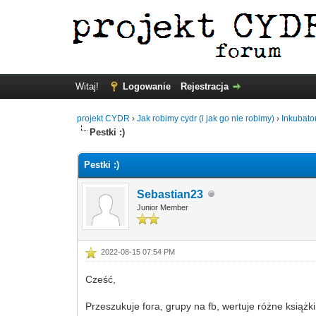
Witaj!
Logowanie
Rejestracja
projekt CYDR
›
Jak robimy cydr (i jak go nie robimy)
›
Inkubato
Pestki :)
Pestki :)
Sebastian23
Junior Member
2022-08-15 07:54 PM
Cześć,
Przeszukuje fora, grupy na fb, wertuje różne książk