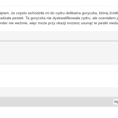
am, że często wchodziła mi do cydru delikatna goryczka, której źródł
kadzała pestek. Ta goryczka nie dyskwalifikowała cydru, ale oceniałem 
 blender nie weźmie, więc może przy okazji możesz usunąć te pestki nie