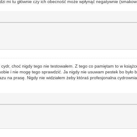
zi mi tu głównie czy ich obecność może wpłynąć negatywnie (smakowo
 cydr, choć nigdy tego nie testowałem. Z tego co pamiętam to w książ
 sobie i nie mogę tego sprawdzić. Ja nigdy nie usuwam pestek bo było b
drazu na prasę. Nigdy nie widziałem żeby któraś profesjonalna cydrown