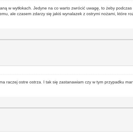
ostaną w wytłokach. Jedyne na co warto zwrócić uwagę, to żeby podczas
emu, ale czasem zdarzy się jakiś wynalazek z ostrymi nożami, które roz
ma raczej ostre ostrza. I tak się zastanawiam czy w tym przypadku martw