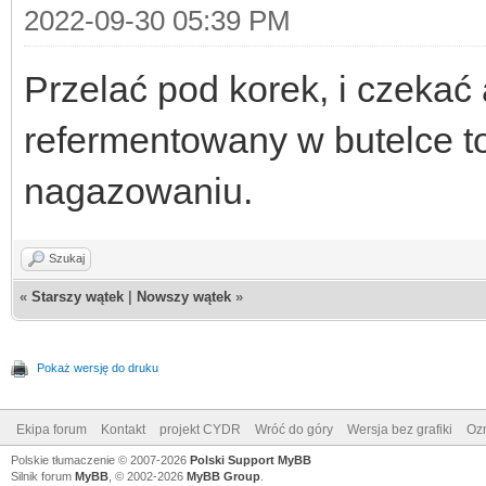
2022-09-30 05:39 PM
Przelać pod korek, i czekać 
refermentowany w butelce t
nagazowaniu.
Szukaj
«
Starszy wątek
|
Nowszy wątek
»
Pokaż wersję do druku
Ekipa forum
Kontakt
projekt CYDR
Wróć do góry
Wersja bez grafiki
Ozn
Polskie tłumaczenie © 2007-2026
Polski Support MyBB
Silnik forum
MyBB
, © 2002-2026
MyBB Group
.