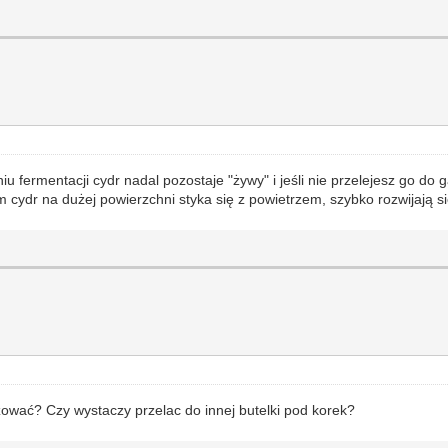
u fermentacji cydr nadal pozostaje "żywy" i jeśli nie przelejesz go do 
m cydr na dużej powierzchni styka się z powietrzem, szybko rozwijają s
ryzować? Czy wystaczy przelac do innej butelki pod korek?