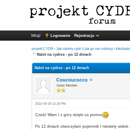
Witaj!
Logowanie
Rejestracja
projekt CYDR
›
Jak robimy cydr (i jak go nie robimy)
›
Inkubato
Nalot na cydrze - po 12 dniach
Nalot na cydrze - po 12 dniach
Coucoucocco
Junior Member
2022-09-26 12:26 PM
Cześć Wam I z gory dzięki za pomoc
Po 12 dniach otworzylam pojemnik I niestety widok 