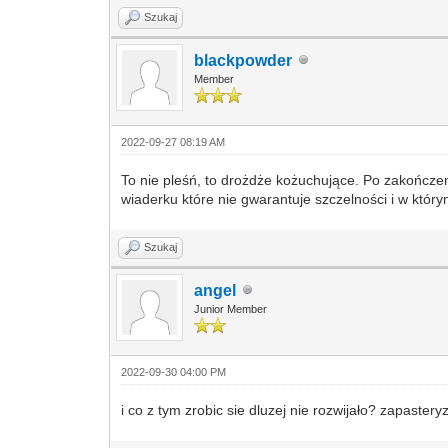
Szukaj
blackpowder
Member
2022-09-27 08:19 AM
To nie pleśń, to drożdże kożuchujące. Po zakończeni
wiaderku które nie gwarantuje szczelności i w który
Szukaj
angel
Junior Member
2022-09-30 04:00 PM
i co z tym zrobic sie dluzej nie rozwijało? zapaste