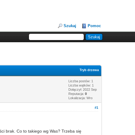
Szukaj
Pomoc
Tryb drzewa
Liczba postów: 1
Liczba wątków: 1
Dołączył: 2022 Sep
Reputacja:
0
Lokalizacja: Wro
#1
ści brak. Co to takiego wg Was? Trzeba się