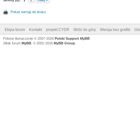
Strony (2):
1
2
Dalej »
Pokaż wersję do druku
Ekipa forum
Kontakt
projekt CYDR
Wróć do góry
Wersja bez grafiki
Ozn
Polskie tłumaczenie © 2007-2026
Polski Support MyBB
Silnik forum
MyBB
, © 2002-2026
MyBB Group
.