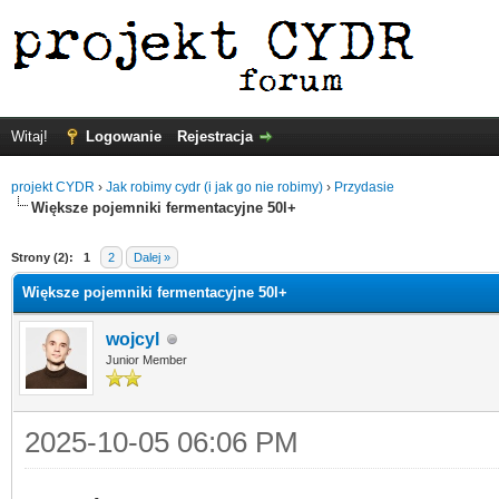
Witaj!
Logowanie
Rejestracja
projekt CYDR
›
Jak robimy cydr (i jak go nie robimy)
›
Przydasie
Większe pojemniki fermentacyjne 50l+
Strony (2):
1
2
Dalej »
Większe pojemniki fermentacyjne 50l+
wojcyl
Junior Member
2025-10-05 06:06 PM