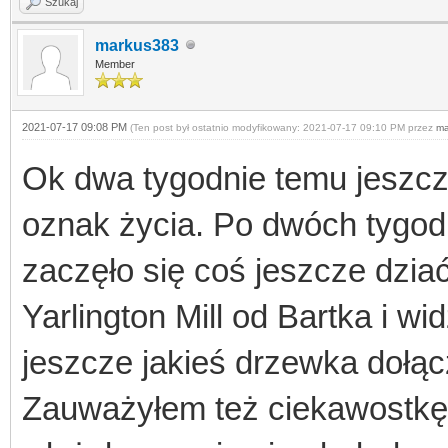
Szukaj
markus383
Member
2021-07-17 09:08 PM
(Ten post był ostatnio modyfikowany: 2021-07-17 09:10 PM przez
ma
Ok dwa tygodnie temu jeszcze
oznak życia. Po dwóch tygod
zaczęło się coś jeszcze dzia
Yarlington Mill od Bartka i w
jeszcze jakieś drzewka dołąc
Zauważyłem też ciekawostkę.