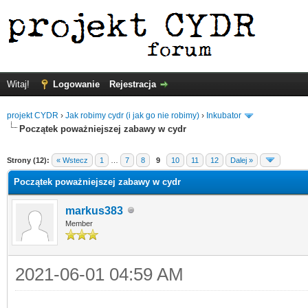
Witaj!
Logowanie
Rejestracja
projekt CYDR
›
Jak robimy cydr (i jak go nie robimy)
›
Inkubator
Początek poważniejszej zabawy w cydr
Strony (12):
« Wstecz
1
…
7
8
9
10
11
12
Dalej »
Początek poważniejszej zabawy w cydr
markus383
Member
2021-06-01 04:59 AM