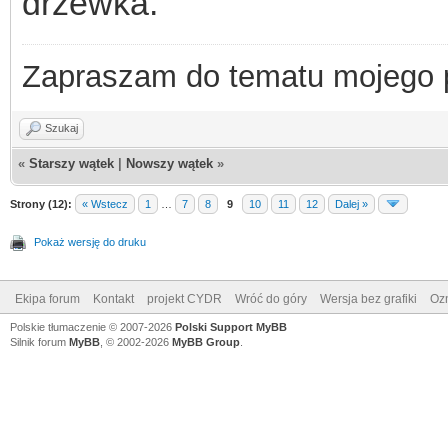
drzewka.
Zapraszam do tematu mojego
Szukaj
«
Starszy wątek
|
Nowszy wątek
»
Strony (12):
« Wstecz
1
…
7
8
9
10
11
12
Dalej »
Pokaż wersję do druku
Ekipa forum
Kontakt
projekt CYDR
Wróć do góry
Wersja bez grafiki
Ozn
Polskie tłumaczenie © 2007-2026
Polski Support MyBB
Silnik forum
MyBB
, © 2002-2026
MyBB Group
.