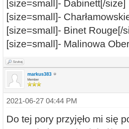
[size=small]
- Dabinett
[/size]
[size=small]
- Charłamowski
[size=small]
- Binet Rouge
[/s
[size=small]
- Malinowa Obe
Szukaj
markus383
Member
2021-06-27 04:44 PM
Do tej pory przyjęło mi się