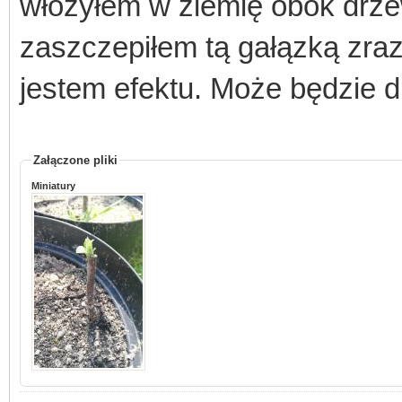
włożyłem w ziemię obok drzew
zaszczepiłem tą gałązką zraz,
jestem efektu. Może będzie dr
Załączone pliki
Miniatury