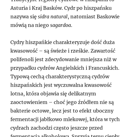
Asturia i Kraj Basków. Cydr po hiszpańsku
nazywa się
sidra natural
, natomiast Baskowie
mówią na niego
sagardoa
.
Cydry hiszpańkie charakteryzuje dość duża
kwasowość – są świeże i rześkie. Zawartość
polifenoli jest zdecydowanie mniejsza niż w
przypadku cydrów Angielskich i Francuskich.
Typową cechą charakterystyczną cydrów
hiszpańskich jest wyczuwalna kwasowość
lotna, która objawia się delikatnym
zaoctowieniem – choć jego źródłem nie są
bakterie octowe, lecz jest to efekt uboczny
fermentacji jabłkowo mlekowej, która w tych
cydrach zachodzi często jeszcze przed
fermentacją alkoholową. Sprzyja temu ciepły