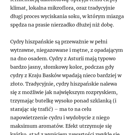
klimat, lokalna mikroflora, oraz tradycyjnie
długi proces wyciskania soku, w którym miazga
spędza na prasie nierzadko dłużej niż dobę.
Cydry hiszpańskie są przeważnie w pełni
wytrawne, niegazowane i mętne, z opadającym
na dno osadem. Cydry z Asturii mają typowo
bardzo jasny, słomkowy kolor, podczas gdy
cydry z Kraju Basków wpadają nieco bardziej w
złoto. Tradycyjnie, cydry hiszpańskie nalewa
się z możliwie jak największym rozpryskiem,
trzymając butelkę wysoko ponad szklanką (i
starając się trafić) – ma to na celu
napowietrzenie cydru i wydobycie z niego
maksimum aromatów. Efekt utrzymuje się
krótko, stąd z wypiciem zawartości zwykle się