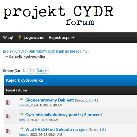
Witaj!
Logowanie
Rejestracja
projekt CYDR
›
Jak robimy cydr (i jak go nie robimy)
Kajecik cydrownika
Strony (2):
1
2
Dalej »
Kajecik cydrownika
Temat
/
Autor
Skoncentrowany Dabinett
(Stron:
1
2
3
4
)
Bartek
,
2024-11-06 08:49 AM
Cydr niskoalkoholowy poniżej 2 procent
szo
,
2025-07-14 09:55 AM
Vital FRESH od Sokpolu na cydr
(Stron:
1
2
)
kuneg
,
2021-06-16 09:34 AM