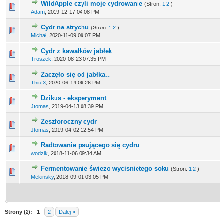
WildApple czyli moje cydrowanie
(Stron:
1
2
)
Adam
,
2019-12-17 04:08 PM
Cydr na strychu
(Stron:
1
2
)
Michał
,
2020-11-09 09:07 PM
Cydr z kawałków jabłek
Troszek
,
2020-08-23 07:35 PM
Zaczęło się od jabłka...
Thief3
,
2020-06-14 06:26 PM
Dzikus - eksperyment
Jtomas
,
2019-04-13 08:39 PM
Zeszłoroczny cydr
Jtomas
,
2019-04-02 12:54 PM
Radtowanie psującego się cydru
wodzik
,
2018-11-06 09:34 AM
Fermentowanie świezo wycisnietego soku
(Stron:
1
2
)
Mekinsky
,
2018-09-01 03:05 PM
Strony (2):
1
2
Dalej »