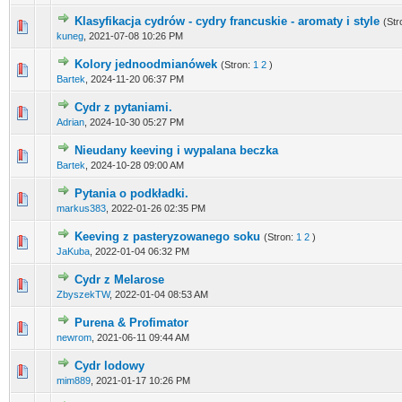
Klasyfikacja cydrów - cydry francuskie - aromaty i style
(Str
kuneg
,
2021-07-08 10:26 PM
Kolory jednoodmianówek
(Stron:
1
2
)
Bartek
,
2024-11-20 06:37 PM
Cydr z pytaniami.
Adrian
,
2024-10-30 05:27 PM
Nieudany keeving i wypalana beczka
Bartek
,
2024-10-28 09:00 AM
Pytania o podkładki.
markus383
,
2022-01-26 02:35 PM
Keeving z pasteryzowanego soku
(Stron:
1
2
)
JaKuba
,
2022-01-04 06:32 PM
Cydr z Melarose
ZbyszekTW
,
2022-01-04 08:53 AM
Purena & Profimator
newrom
,
2021-06-11 09:44 AM
Cydr lodowy
mim889
,
2021-01-17 10:26 PM