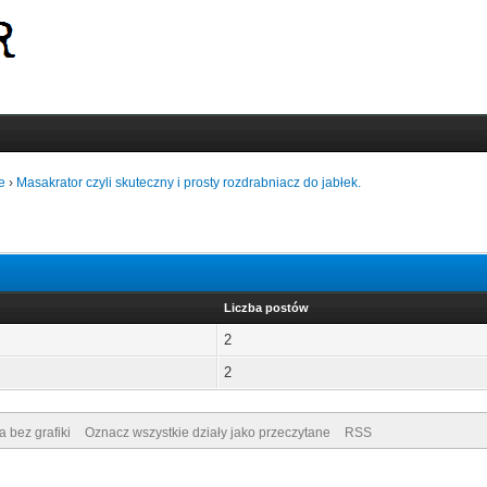
e
›
Masakrator czyli skuteczny i prosty rozdrabniacz do jabłek.
Liczba postów
2
2
a bez grafiki
Oznacz wszystkie działy jako przeczytane
RSS