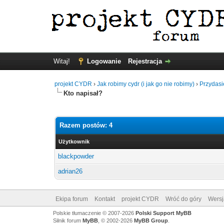
Witaj!
Logowanie
Rejestracja
projekt CYDR
›
Jak robimy cydr (i jak go nie robimy)
›
Przydasi
Kto napisał?
Razem postów: 4
Użytkownik
blackpowder
adrian26
Ekipa forum
Kontakt
projekt CYDR
Wróć do góry
Wersj
Polskie tłumaczenie © 2007-2026
Polski Support MyBB
Silnik forum
MyBB
, © 2002-2026
MyBB Group
.