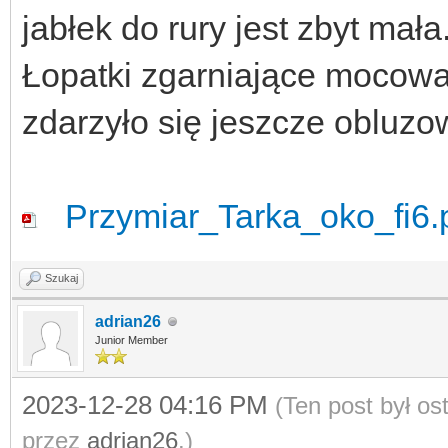
jabłek do rury jest zbyt mała
Łopatki zgarniające mocowa
zdarzyło się jeszcze obluzo
Przymiar_Tarka_oko_fi6.
Szukaj
adrian26
Junior Member
2023-12-28 04:16 PM
(Ten post był o
przez
adrian26
.)