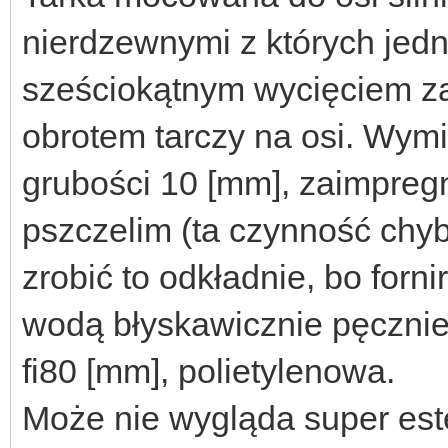
nierdzewnymi z których jedn
sześciokątnym wycięciem z
obrotem tarczy na osi. Wymia
grubości 10 [mm], zaimpre
pszczelim (ta czynność chyba
zrobić to odkładnie, bo forni
wodą błyskawicznie pęcznieją
fi80 [mm], polietylenowa.
Może nie wygląda super estet