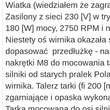
Wiatka (wiedziałem że zagra
Zasilony z sieci 230 [V] w t
180 [W] mocy, 2750 RPM i 
Niestety oś wirnika okazała 
dopasować przedłużkę - nasa
nakrętki M8 do mocowania t
silniki od starych pralek Po
wirnika. Talerz tarki (fi 200 
zgarniające i opaska wykon
Tarka mocowana do osi siln