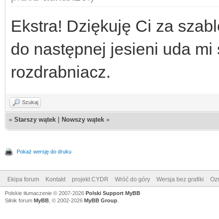
Ekstra! Dziękuję Ci za szabl
do następnej jesieni uda mi
rozdrabniacz.
Szukaj
«
Starszy wątek
|
Nowszy wątek
»
Pokaż wersję do druku
Ekipa forum
Kontakt
projekt CYDR
Wróć do góry
Wersja bez grafiki
Ozn
Polskie tłumaczenie © 2007-2026
Polski Support MyBB
Silnik forum
MyBB
, © 2002-2026
MyBB Group
.