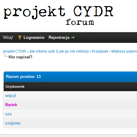
Witaj!
Logowanie
Rejestracja
projekt CYDR
›
Jak robimy cydr (i jak go nie robimy)
›
Przydasie
›
Większe pojemn
Kto napisał?
Razem postów: 13
Użytkownik
wojcyl
Bartek
szo
szajsiwo