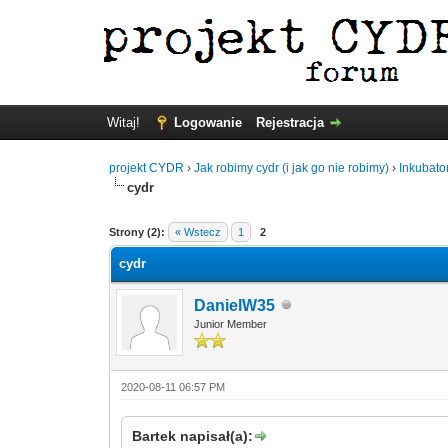
Witaj!
Logowanie
Rejestracja
projekt CYDR
›
Jak robimy cydr (i jak go nie robimy)
›
Inkubato
cydr
Strony (2):
« Wstecz
1
2
cydr
DanielW35
Junior Member
2020-08-11 06:57 PM
Bartek napisał(a):