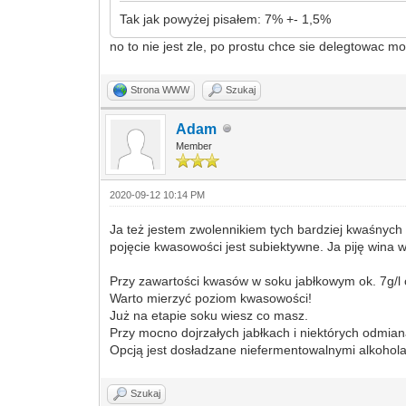
Tak jak powyżej pisałem: 7% +- 1,5%
no to nie jest zle, po prostu chce sie delegtowac mo
Strona WWW
Szukaj
Adam
Member
2020-09-12 10:14 PM
Ja też jestem zwolennikiem tych bardziej kwaśnych
pojęcie kwasowości jest subiektywne. Ja piję wina 
Przy zawartości kwasów w soku jabłkowym ok. 7g/l c
Warto mierzyć poziom kwasowości!
Już na etapie soku wiesz co masz.
Przy mocno dojrzałych jabłkach i niektórych odmian
Opcją jest dosładzane niefermentowalnymi alkoholam
Szukaj