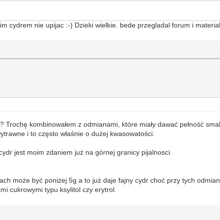
im cydrem nie upijac :-) Dzieki wielkie. bede przegladal forum i materi
 ? Trochę kombinowałem z odmianami, które miały dawać pełność smaku
wytrawne i to często właśnie o dużej kwasowatości.
ydr jest moim zdaniem już na górnej granicy pijalnosci.
ach może być poniżej 5g a to już daje fajny cydr choć przy tych odmian
i cukrowymi typu ksylitol czy erytrol.