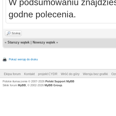
W podsumowaniu znajdziesz
godne polecenia.
Szukaj
«
Starszy wątek
|
Nowszy wątek
»
Pokaż wersję do druku
Ekipa forum
Kontakt
projekt CYDR
Wróć do góry
Wersja bez grafiki
Ozn
Polskie tłumaczenie © 2007-2026
Polski Support MyBB
Silnik forum
MyBB
, © 2002-2026
MyBB Group
.