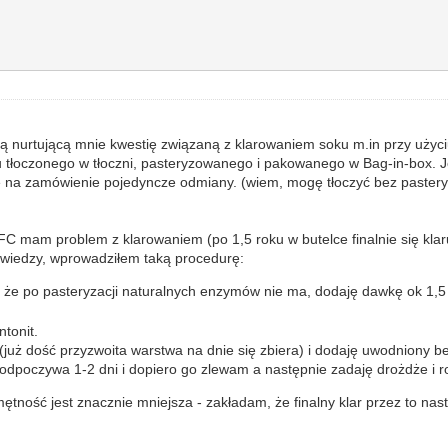
 nurtującą mnie kwestię związaną z klarowaniem soku m.in przy użyc
ku tłoczonego w tłoczni, pasteryzowanego i pakowanego w Bag-in-box. 
czę na zamówienie pojedyncze odmiany. (wiem, mogę tłoczyć bez pastery
am problem z klarowaniem (po 1,5 roku w butelce finalnie się klarują
wiedzy, wprowadziłem taką procedurę:
, że po pasteryzacji naturalnych enzymów nie ma, dodaję dawkę ok 1,
ntonit.
uż dość przyzwoita warstwa na dnie się zbiera) i dodaję uwodniony be
 odpoczywa 1-2 dni i dopiero go zlewam a następnie zadaję drożdże i 
mętność jest znacznie mniejsza - zakładam, że finalny klar przez to nast