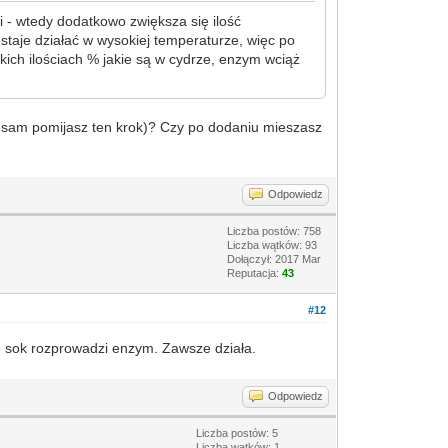
i - wtedy dodatkowo zwiększa się ilość
staje działać w wysokiej temperaturze, więc po
kich ilościach % jakie są w cydrze, enzym wciąż
zy sam pomijasz ten krok)? Czy po dodaniu mieszasz
Odpowiedz
Liczba postów: 758
Liczba wątków: 93
Dołączył: 2017 Mar
Reputacja:
43
#12
ę sok rozprowadzi enzym. Zawsze działa.
Odpowiedz
Liczba postów: 5
Liczba wątków: 1