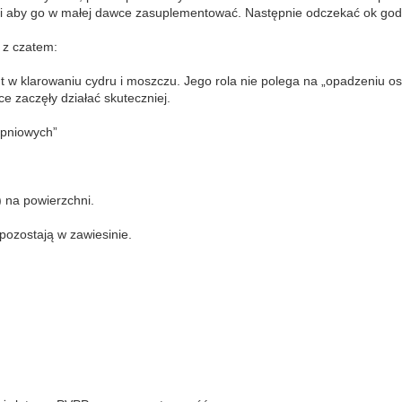
 aby go w małej dawce zasuplementować. Następnie odczekać ok god
 z czatem:
t w klarowaniu cydru i moszczu. Jego rola nie polega na „opadzeniu os
ce zaczęły działać skuteczniej.
pniowych”
 na powierzchni.
pozostają w zawiesinie.