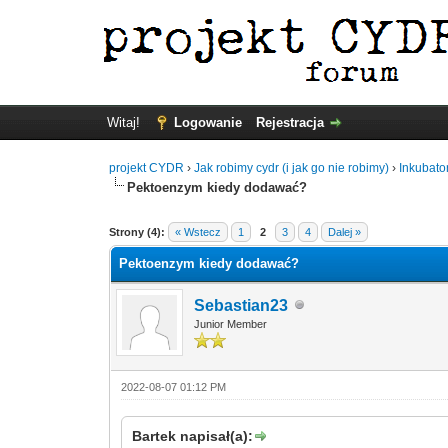
Witaj!
Logowanie
Rejestracja
projekt CYDR
›
Jak robimy cydr (i jak go nie robimy)
›
Inkubato
Pektoenzym kiedy dodawać?
Strony (4):
« Wstecz
1
2
3
4
Dalej »
Pektoenzym kiedy dodawać?
Sebastian23
Junior Member
2022-08-07 01:12 PM
Bartek napisał(a):