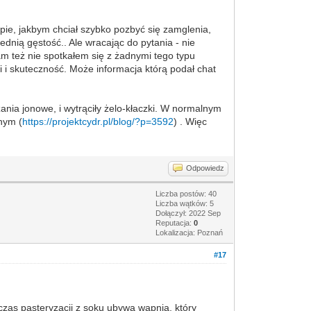
pie, jakbym chciał szybko pozbyć się zamglenia,
dnią gęstość.. Ale wracając do pytania - nie
am też nie spotkałem się z żadnymi tego typu
i i skuteczność. Może informacja którą podał chat
nia jonowe, i wytrąciły żelo-kłaczki. W normalnym
lnym (
https://projektcydr.pl/blog/?p=3592
) . Więc
Odpowiedz
Liczba postów: 40
Liczba wątków: 5
Dołączył: 2022 Sep
Reputacja:
0
Lokalizacja: Poznań
#17
as pasteryzacji z soku ubywa wapnia, który