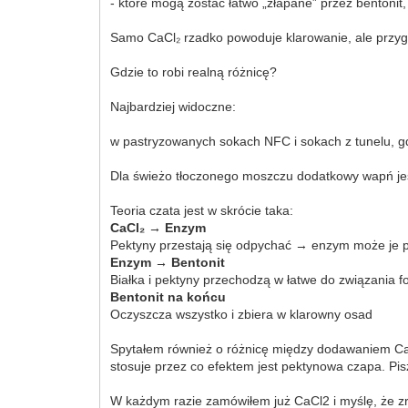
- które mogą zostać łatwo „złapane” przez bentonit,
Samo CaCl₂ rzadko powoduje klarowanie, ale przyg
Gdzie to robi realną różnicę?
Najbardziej widoczne:
w pastryzowanych sokach NFC i sokach z tunelu, gd
Dla świeżo tłoczonego moszczu dodatkowy wapń jest
Teoria czata jest w skrócie taka:
CaCl₂ → Enzym
Pektyny przestają się odpychać → enzym może je 
Enzym → Bentonit
Białka i pektyny przechodzą w łatwe do związania 
Bentonit na końcu
Oczyszcza wszystko i zbiera w klarowny osad
Spytałem również o różnicę między dodawaniem CaCl
stosuje przez co efektem jest pektynowa czapa. P
W każdym razie zamówiłem już CaCl2 i myślę, że zr