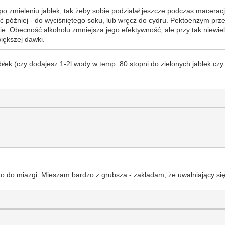
po zmieleniu jabłek, tak żeby sobie podziałał jeszcze podczas maceracj
 później - do wyciśniętego soku, lub wręcz do cydru. Pektoenzym prze
e. Obecność alkoholu zmniejsza jego efektywność, ale przy tak niewiel
iększej dawki.
błek (czy dodajesz 1-2l wody w temp. 80 stopni do zielonych jabłek c
o do miazgi. Mieszam bardzo z grubsza - zakładam, że uwalniający si