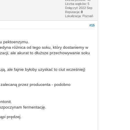
Liczba wątków: 5
Dołączył: 2022 Sep
Reputacja:
0
Lokalizacja: Poznań
#15
iu pektoenzymu.
Jedyna różnica od tego soku, który dostaniemy w
zacji, ale akurat to dłuższe przechowywanie soku
, ale fajnie byłoby uzyskać to ciut wcześniej)
5 zalecaną przez producenta - podobno
ntonit.
rozpoczynam fermentację.
ąpi prędzej.