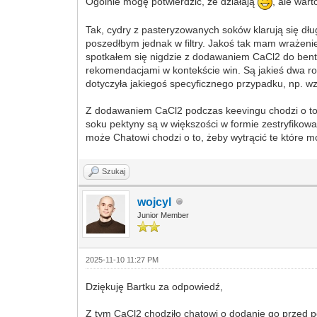
Ogólnie mogę potwierdzić, że działają
, ale war
Tak, cydry z pasteryzowanych soków klarują się dłu
poszedłbym jednak w filtry. Jakoś tak mam wrażenie
spotkałem się nigdzie z dodawaniem CaCl2 do benton
rekomendacjami w kontekście win. Są jakieś dwa rod
dotyczyła jakiegoś specyficznego przypadku, np. 
Z dodawaniem CaCl2 podczas keevingu chodzi o to, 
soku pektyny są w większości w formie zestryfikowan
może Chatowi chodzi o to, żeby wytrącić te które 
Szukaj
wojcyl
Junior Member
2025-11-10 11:27 PM
Dziękuję Bartku za odpowiedź,
Z tym CaCl2 chodziło chatowi o dodanie go przed 