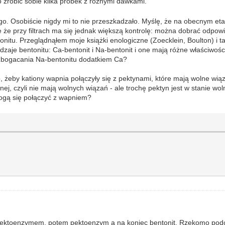
to zrobić sobie kilka próbek z różnymi dawkami.
go. Osobiście nigdy mi to nie przeszkadzało. Myślę, że na obecnym eta
 że przy filtrach ma się jednak większą kontrolę: można dobrać odpowie
itu. Przeglądnąłem moje książki enologiczne (Zoecklein, Boulton) i t
zaje bentonitu: Ca-bentonit i Na-bentonit i one mają różne właściwośc
wzbogacania Na-bentonitu dodatkiem Ca?
żeby kationy wapnia połączyły się z pektynami, które mają wolne wiąza
ej, czyli nie mają wolnych wiązań - ale trochę pektyn jest w stanie wo
mogą się połączyć z wapniem?
pektoenzymem, potem pektoenzym a na koniec bentonit. Rzekomo podcz