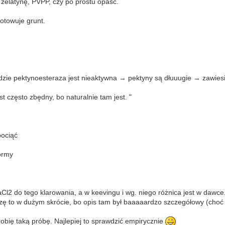
 żelatynę, PVPP, czy po prostu opaść.
otowuje grunt.
zie pektynoesteraza jest nieaktywna → pektyny są dłuuugie → zawiesina
 często zbędny, bo naturalnie tam jest. "
pociąć
formy
2 do tego klarowania, a w keevingu i wg. niego różnica jest w dawce
iszę to w dużym skrócie, bo opis tam był baaaaardzo szczegółowy (ch
obię taką próbę. Najlepiej to sprawdzić empirycznie