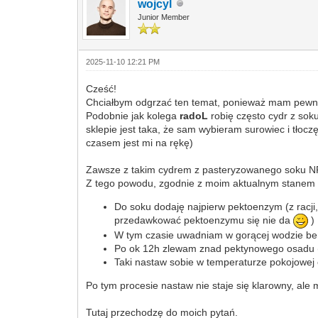
wojcyl
Junior Member
2025-11-10 12:21 PM
Cześć!
Chciałbym odgrzać ten temat, ponieważ mam pewną
Podobnie jak kolega
radoL
robię często cydr z so
sklepie jest taka, że sam wybieram surowiec i tło
czasem jest mi na rękę)
Zawsze z takim cydrem z pasteryzowanego soku NFC m
Z tego powodu, zgodnie z moim aktualnym stanem 
Do soku dodaję najpierw pektoenzym (z racji
przedawkować pektoenzymu się nie da
)
W tym czasie uwadniam w gorącej wodzie be
Po ok 12h zlewam znad pektynowego osadu (j
Taki nastaw sobie w temperaturze pokojowej
Po tym procesie nastaw nie staje się klarowny, ale 
Tutaj przechodzę do moich pytań.