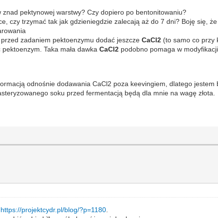
w znad pektynowej warstwy? Czy dopiero po bentonitowaniu?
, czy trzymać tak jak gdzieniegdzie zalecają aż do 7 dni? Boję się, że
larowania
 przed zadaniem pektoenzymu dodać jeszcze
CaCl2
(to samo co przy 
ać pektoenzym. Taka mała dawka
CaCl2
podobno pomaga w modyfikacji ł
informacją odnośnie dodawania CaCl2 poza keevingiem, dlatego jestem 
asteryzowanego soku przed fermentacją będą dla mnie na wagę złota.
:
https://projektcydr.pl/blog/?p=1180
.