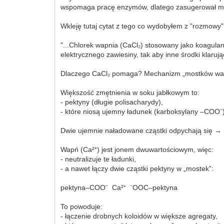
wspomaga pracę enzymów, dlatego zasugerował mi
Wkleję tutaj cytat z tego co wydobyłem z "rozmowy"
"...Chlorek wapnia (CaCl₂) stosowany jako koagulan
elektrycznego zawiesiny, tak aby inne środki klarują
Dlaczego CaCl₂ pomaga? Mechanizm „mostków wa
Większość zmętnienia w soku jabłkowym to:
- pektyny (długie polisacharydy),
- które niosą ujemny ładunek (karboksylany –COO⁻)
Dwie ujemnie naładowane cząstki odpychają się → 
Wapń (Ca²⁺) jest jonem dwuwartościowym, więc:
- neutralizuje te ładunki,
- a nawet łączy dwie cząstki pektyny w „mostek”:
pektyna–COO⁻ Ca²⁺ ⁻OOC–pektyna
To powoduje:
- łączenie drobnych koloidów w większe agregaty,