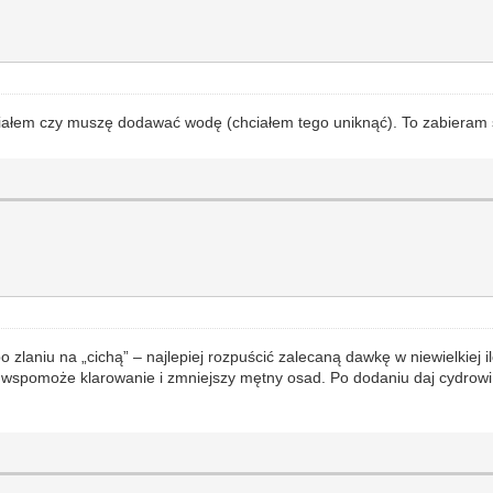
wiałem czy muszę dodawać wodę (chciałem tego uniknąć). To zabieram 
laniu na „cichą” – najlepiej rozpuścić zalecaną dawkę w niewielkiej il
 wspomoże klarowanie i zmniejszy mętny osad. Po dodaniu daj cydrowi 