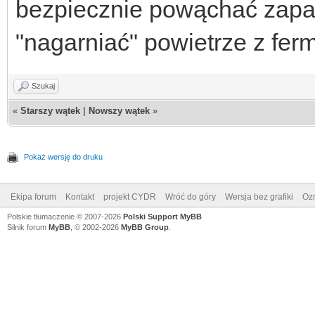
bezpiecznie powąchać zapa
"nagarniać" powietrze z fer
Szukaj
«
Starszy wątek
|
Nowszy wątek
»
Pokaż wersję do druku
Ekipa forum
Kontakt
projekt CYDR
Wróć do góry
Wersja bez grafiki
Ozn
Polskie tłumaczenie © 2007-2026
Polski Support MyBB
Silnik forum
MyBB
, © 2002-2026
MyBB Group
.