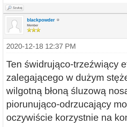
Szukaj
blackpowder
Member
2020-12-18 12:37 PM
Ten świdrująco-trzeźwiący 
zalegającego w dużym stężen
wilgotną błoną śluzową nosa
piorunująco-odrzucający moż
oczywiście korzystnie na k